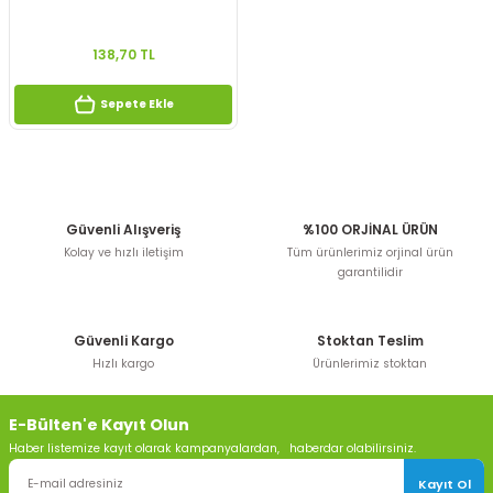
138,70 TL
Sepete Ekle
Güvenli Alışveriş
%100 ORJİNAL ÜRÜN
Kolay ve hızlı iletişim
Tüm ürünlerimiz orjinal ürün
garantilidir
Güvenli Kargo
Stoktan Teslim
Hızlı kargo
Ürünlerimiz stoktan
E-Bülten'e Kayıt Olun
Haber listemize kayıt olarak kampanyalardan, haberdar olabilirsiniz.
Kayıt Ol