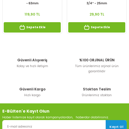
- 63mm
3/4’’ - 25mm
119,90 TL
29,90 TL
Sepete Ekle
Sepete Ekle
Güvenli Alışveriş
%100 ORJİNAL ÜRÜN
Kolay ve hızlı iletişim
Tüm ürünlerimiz orjinal ürün
garantilidir
Güvenli Kargo
Stoktan Teslim
Hızlı kargo
Ürünlerimiz stoktan
E-Bülten'e Kayıt Olun
Haber listemize kayıt olarak kampanyalardan, haberdar olabilirsiniz.
Kayıt Ol