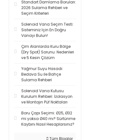
Standart Damlama Boruları:
2026 Sulama Rehberi ve
Seçim Kriterleri
Solenoid Vana Seçim Testi:
Sisteminiz İçin En Doğru
Vanayı Bulun!
Çim Alanlarda Kuru Bölge
(Dry Spot) Sorunu: Nedenleri
ve 5 Kesin Çözüm
Yağmur Suyu Hasadı:
Bedava Su ile Bahçe
Sulama Rehberi
Solenoid Vana Kutusu
Kurulum Rehberi: İzolasyon
ve Montajın Püf Noktaları
Boru Çapı Seçimi: Ø25, Ø32
mi yoksa Ø40 mı? Sürtünme
Kaybını Nasıl Hesaplarsınız?
Tüm Bloglar