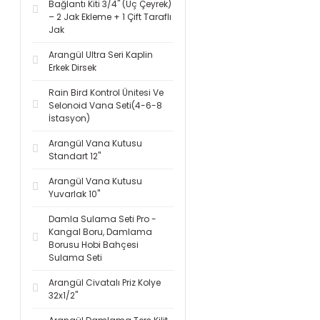
Bağlantı Kiti 3/4'' (Üç Çeyrek)
– 2 Jak Ekleme + 1 Çift Taraflı
Jak
Arangül Ultra Seri Kaplin
Erkek Dirsek
Rain Bird Kontrol Ünitesi Ve
Selonoid Vana Seti(4-6-8
İstasyon)
Arangül Vana Kutusu
Standart 12''
Arangül Vana Kutusu
Yuvarlak 10''
Damla Sulama Seti Pro -
Kangal Boru, Damlama
Borusu Hobi Bahçesi
Sulama Seti
Arangül Civatalı Priz Kolye
32x1/2''