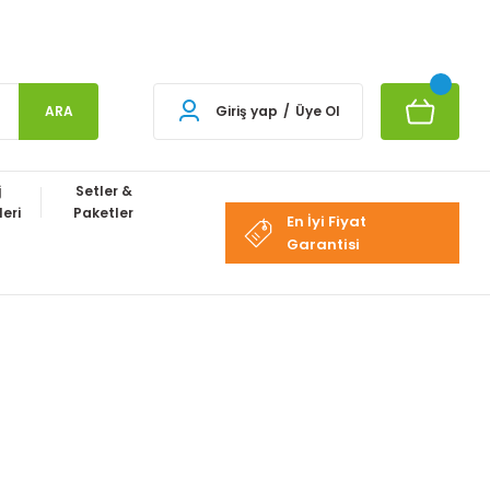
ARA
Giriş yap
/
Üye Ol
j
Setler &
eri
Paketler
En İyi Fiyat
Garantisi