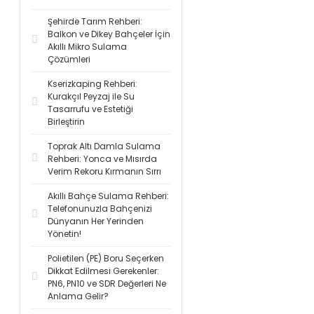
Şehirde Tarım Rehberi:
Balkon ve Dikey Bahçeler İçin
Akıllı Mikro Sulama
Çözümleri
Kserizkaping Rehberi:
Kurakçıl Peyzaj ile Su
Tasarrufu ve Estetiği
Birleştirin
Toprak Altı Damla Sulama
Rehberi: Yonca ve Mısırda
Verim Rekoru Kırmanın Sırrı
Akıllı Bahçe Sulama Rehberi:
Telefonunuzla Bahçenizi
Dünyanın Her Yerinden
Yönetin!
Polietilen (PE) Boru Seçerken
Dikkat Edilmesi Gerekenler:
PN6, PN10 ve SDR Değerleri Ne
Anlama Gelir?