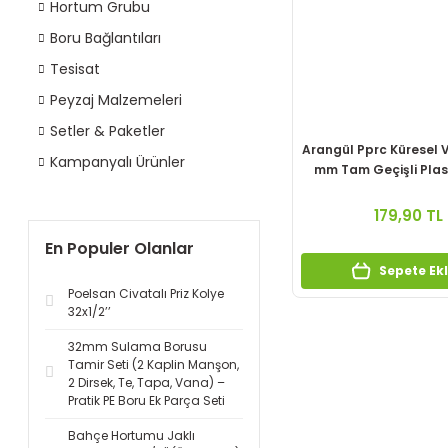
Hortum Grubu
Boru Bağlantıları
Tesisat
Peyzaj Malzemeleri
Setler & Paketler
Arangül Pprc Küresel 
Kampanyalı Ürünler
mm Tam Geçişli Plas
179,90 TL
En Populer Olanlar
Sepete Ek
Poelsan Civatalı Priz Kolye
32x1/2’’
32mm Sulama Borusu
Tamir Seti (2 Kaplin Manşon,
2 Dirsek, Te, Tapa, Vana) –
Pratik PE Boru Ek Parça Seti
Bahçe Hortumu Jaklı