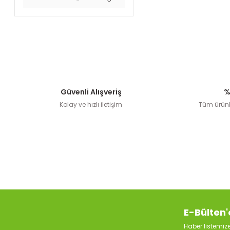
Güvenli Alışveriş
%
Kolay ve hızlı iletişim
Tüm ürünle
E-Bülten'
Haber listemi