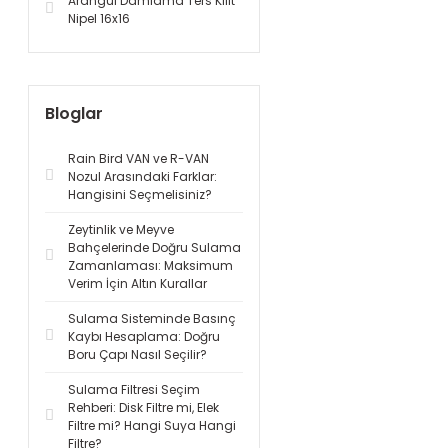
Arangül Damlama Ters Kilit
Nipel 16x16
Bloglar
Rain Bird VAN ve R-VAN
Nozul Arasındaki Farklar:
Hangisini Seçmelisiniz?
Zeytinlik ve Meyve
Bahçelerinde Doğru Sulama
Zamanlaması: Maksimum
Verim İçin Altın Kurallar
Sulama Sisteminde Basınç
Kaybı Hesaplama: Doğru
Boru Çapı Nasıl Seçilir?
Sulama Filtresi Seçim
Rehberi: Disk Filtre mi, Elek
Filtre mi? Hangi Suya Hangi
Filtre?