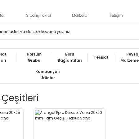
lar
Sipariş Takibi
Markalar
İletişim
Hat
Hortum
Boru
Peyza
Tesisat
ları
Grubu
Bağlantıları
Malzemel
Kampanyalı
Ürünler
Çeşitleri