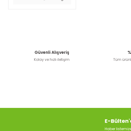
Güvenli Alışveriş
%
Kolay ve hızlı iletişim
Tüm ürünle
E-Bülten'
Haber listemi