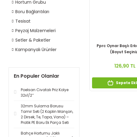
Hortum Grubu
Boru Bağlantıları
Tesisat
Peyzaj Malzemeleri
Setler & Paketler
Pprc Oynar Başlı Erk
Kampanyalı Ürünler
(Boyut Seçini
126,90 TL
En Populer Olanlar
Sepete Ek
Poelsan Civatalı Priz Kolye
32x1/2’’
32mm Sulama Borusu
Tamir Seti (2 Kaplin Manşon,
2 Dirsek, Te, Tapa, Vana) –
Pratik PE Boru Ek Parça Seti
Bahçe Hortumu Jaklı