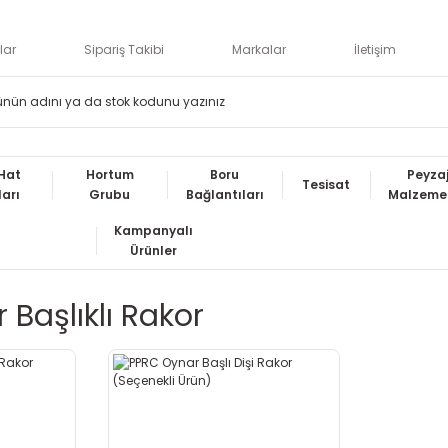
lar
Sipariş Takibi
Markalar
İletişim
Hat
Hortum
Boru
Peyza
Tesisat
ları
Grubu
Bağlantıları
Malzemel
Kampanyalı
Ürünler
 Başlıklı Rakor