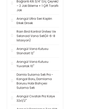
Bağlantı Kiti 3/4'' (Üç Çeyrek)
– 2 Jak Ekleme + 1 Çift Taraflı
Jak
Arangül Ultra Seri Kaplin
Erkek Dirsek
Rain Bird Kontrol Ünitesi Ve
Selonoid Vana Seti(4-6-8
İstasyon)
Arangül Vana Kutusu
Standart 12''
Arangül Vana Kutusu
Yuvarlak 10''
Damla Sulama Seti Pro -
Kangal Boru, Damlama
Borusu Hobi Bahçesi
Sulama Seti
Arangül Civatalı Priz Kolye
32x1/2''