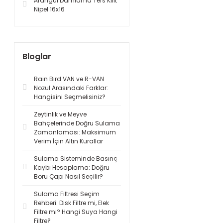
Arangül Damlama Ters Kilit
Nipel 16x16
Bloglar
Rain Bird VAN ve R-VAN
Nozul Arasındaki Farklar:
Hangisini Seçmelisiniz?
Zeytinlik ve Meyve
Bahçelerinde Doğru Sulama
Zamanlaması: Maksimum
Verim İçin Altın Kurallar
Sulama Sisteminde Basınç
Kaybı Hesaplama: Doğru
Boru Çapı Nasıl Seçilir?
Sulama Filtresi Seçim
Rehberi: Disk Filtre mi, Elek
Filtre mi? Hangi Suya Hangi
Filtre?