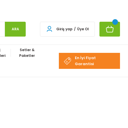
ARA
Giriş yap
/
Üye Ol
j
Setler &
eri
Paketler
En İyi Fiyat
Garantisi