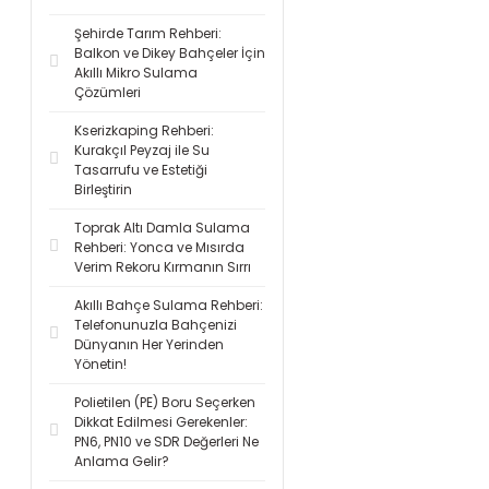
Şehirde Tarım Rehberi:
Balkon ve Dikey Bahçeler İçin
Akıllı Mikro Sulama
Çözümleri
Kserizkaping Rehberi:
Kurakçıl Peyzaj ile Su
Tasarrufu ve Estetiği
Birleştirin
Toprak Altı Damla Sulama
Rehberi: Yonca ve Mısırda
Verim Rekoru Kırmanın Sırrı
Akıllı Bahçe Sulama Rehberi:
Telefonunuzla Bahçenizi
Dünyanın Her Yerinden
Yönetin!
Polietilen (PE) Boru Seçerken
Dikkat Edilmesi Gerekenler:
PN6, PN10 ve SDR Değerleri Ne
Anlama Gelir?