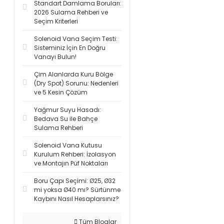
Standart Damlama Boruları:
2026 Sulama Rehberi ve
Seçim Kriterleri
Solenoid Vana Seçim Testi:
Sisteminiz İçin En Doğru
Vanayı Bulun!
Çim Alanlarda Kuru Bölge
(Dry Spot) Sorunu: Nedenleri
ve 5 Kesin Çözüm
Yağmur Suyu Hasadı:
Bedava Su ile Bahçe
Sulama Rehberi
Solenoid Vana Kutusu
Kurulum Rehberi: İzolasyon
ve Montajın Püf Noktaları
Boru Çapı Seçimi: Ø25, Ø32
mi yoksa Ø40 mı? Sürtünme
Kaybını Nasıl Hesaplarsınız?
Tüm Bloglar