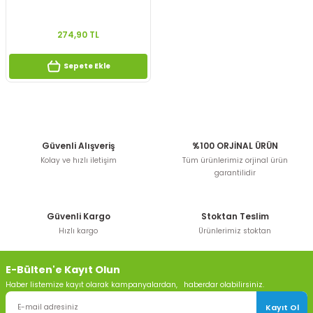
274,90 TL
Sepete Ekle
Güvenli Alışveriş
%100 ORJİNAL ÜRÜN
Kolay ve hızlı iletişim
Tüm ürünlerimiz orjinal ürün
garantilidir
Güvenli Kargo
Stoktan Teslim
Hızlı kargo
Ürünlerimiz stoktan
E-Bülten'e Kayıt Olun
Haber listemize kayıt olarak kampanyalardan, haberdar olabilirsiniz.
Kayıt Ol