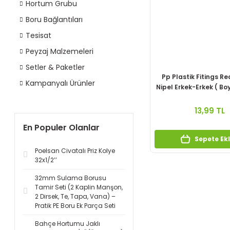
Hortum Grubu
Boru Bağlantıları
Tesisat
Peyzaj Malzemeleri
Setler & Paketler
Pp Plastik Fitings R
Kampanyalı Ürünler
Nipel Erkek-Erkek ( Bo
)
13,99 TL
En Populer Olanlar
Sepete Ek
Poelsan Civatalı Priz Kolye
32x1/2’’
32mm Sulama Borusu
Tamir Seti (2 Kaplin Manşon,
2 Dirsek, Te, Tapa, Vana) –
Pratik PE Boru Ek Parça Seti
Bahçe Hortumu Jaklı