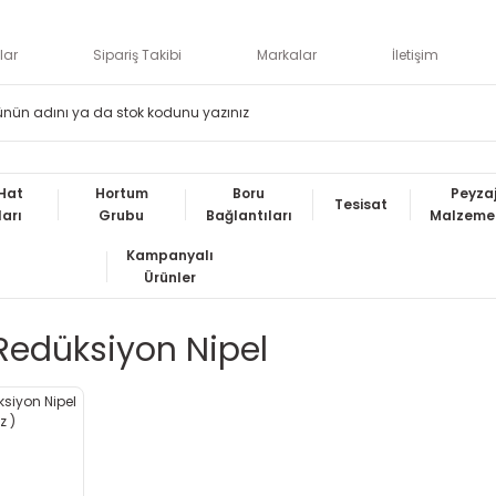
lar
Sipariş Takibi
Markalar
İletişim
Hat
Hortum
Boru
Peyza
Tesisat
ları
Grubu
Bağlantıları
Malzemel
Kampanyalı
Ürünler
 Redüksiyon Nipel