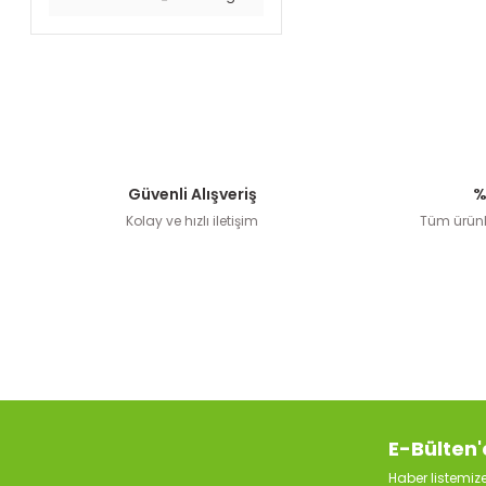
Güvenli Alışveriş
%
Kolay ve hızlı iletişim
Tüm ürünle
E-Bülten'
Haber listemi