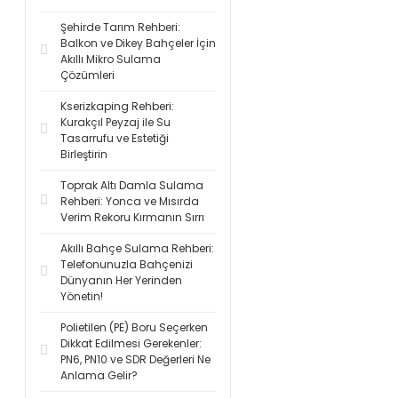
Şehirde Tarım Rehberi:
Balkon ve Dikey Bahçeler İçin
Akıllı Mikro Sulama
Çözümleri
Kserizkaping Rehberi:
Kurakçıl Peyzaj ile Su
Tasarrufu ve Estetiği
Birleştirin
Toprak Altı Damla Sulama
Rehberi: Yonca ve Mısırda
Verim Rekoru Kırmanın Sırrı
Akıllı Bahçe Sulama Rehberi:
Telefonunuzla Bahçenizi
Dünyanın Her Yerinden
Yönetin!
Polietilen (PE) Boru Seçerken
Dikkat Edilmesi Gerekenler:
PN6, PN10 ve SDR Değerleri Ne
Anlama Gelir?