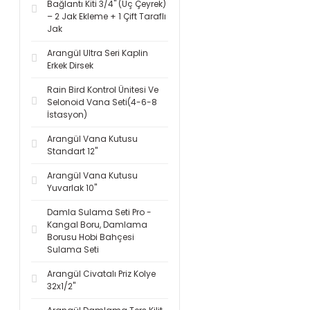
Bağlantı Kiti 3/4'' (Üç Çeyrek)
– 2 Jak Ekleme + 1 Çift Taraflı
Jak
Arangül Ultra Seri Kaplin
Erkek Dirsek
Rain Bird Kontrol Ünitesi Ve
Selonoid Vana Seti(4-6-8
İstasyon)
Arangül Vana Kutusu
Standart 12''
Arangül Vana Kutusu
Yuvarlak 10''
Damla Sulama Seti Pro -
Kangal Boru, Damlama
Borusu Hobi Bahçesi
Sulama Seti
Arangül Civatalı Priz Kolye
32x1/2''