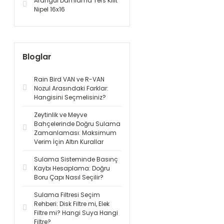
Arangül Damlama Ters Kilit
Nipel 16x16
Bloglar
Rain Bird VAN ve R-VAN
Nozul Arasındaki Farklar:
Hangisini Seçmelisiniz?
Zeytinlik ve Meyve
Bahçelerinde Doğru Sulama
Zamanlaması: Maksimum
Verim İçin Altın Kurallar
Sulama Sisteminde Basınç
Kaybı Hesaplama: Doğru
Boru Çapı Nasıl Seçilir?
Sulama Filtresi Seçim
Rehberi: Disk Filtre mi, Elek
Filtre mi? Hangi Suya Hangi
Filtre?