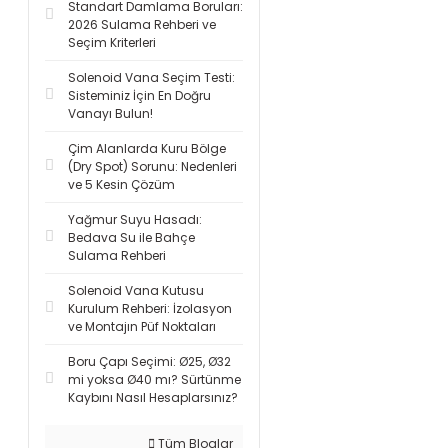
Standart Damlama Boruları:
2026 Sulama Rehberi ve
Seçim Kriterleri
Solenoid Vana Seçim Testi:
Sisteminiz İçin En Doğru
Vanayı Bulun!
Çim Alanlarda Kuru Bölge
(Dry Spot) Sorunu: Nedenleri
ve 5 Kesin Çözüm
Yağmur Suyu Hasadı:
Bedava Su ile Bahçe
Sulama Rehberi
Solenoid Vana Kutusu
Kurulum Rehberi: İzolasyon
ve Montajın Püf Noktaları
Boru Çapı Seçimi: Ø25, Ø32
mi yoksa Ø40 mı? Sürtünme
Kaybını Nasıl Hesaplarsınız?
Tüm Bloglar