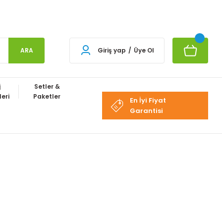
ARA
Giriş yap
/
Üye Ol
j
Setler &
eri
Paketler
En İyi Fiyat
Garantisi