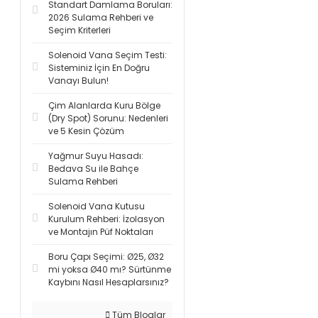
Standart Damlama Boruları:
2026 Sulama Rehberi ve
Seçim Kriterleri
Solenoid Vana Seçim Testi:
Sisteminiz İçin En Doğru
Vanayı Bulun!
Çim Alanlarda Kuru Bölge
(Dry Spot) Sorunu: Nedenleri
ve 5 Kesin Çözüm
Yağmur Suyu Hasadı:
Bedava Su ile Bahçe
Sulama Rehberi
Solenoid Vana Kutusu
Kurulum Rehberi: İzolasyon
ve Montajın Püf Noktaları
Boru Çapı Seçimi: Ø25, Ø32
mi yoksa Ø40 mı? Sürtünme
Kaybını Nasıl Hesaplarsınız?
Tüm Bloglar