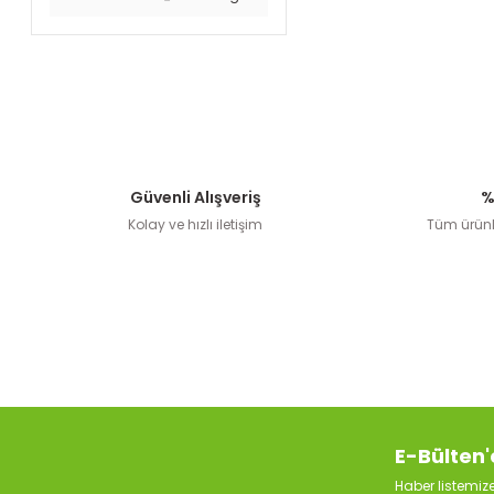
Güvenli Alışveriş
%
Kolay ve hızlı iletişim
Tüm ürünle
E-Bülten'
Haber listemi