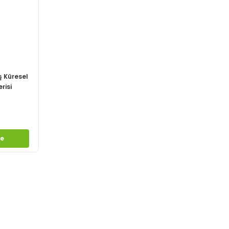
iş Küresel
risi
le