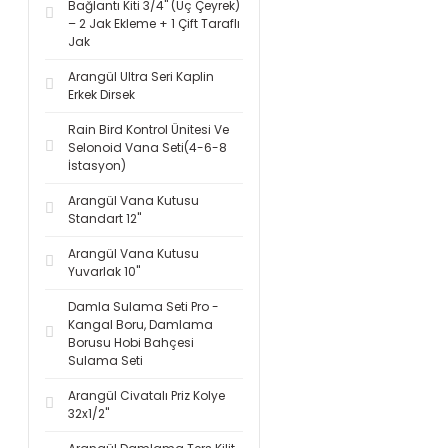
Bağlantı Kiti 3/4'' (Üç Çeyrek)
– 2 Jak Ekleme + 1 Çift Taraflı
Jak
Arangül Ultra Seri Kaplin
Erkek Dirsek
Rain Bird Kontrol Ünitesi Ve
Selonoid Vana Seti(4-6-8
İstasyon)
Arangül Vana Kutusu
Standart 12''
Arangül Vana Kutusu
Yuvarlak 10''
Damla Sulama Seti Pro -
Kangal Boru, Damlama
Borusu Hobi Bahçesi
Sulama Seti
Arangül Civatalı Priz Kolye
32x1/2''