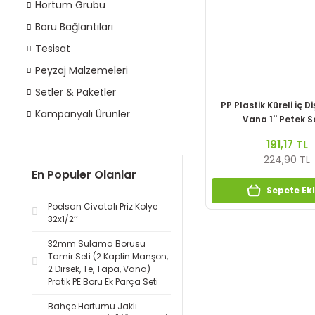
Hortum Grubu
Boru Bağlantıları
Tesisat
Peyzaj Malzemeleri
Setler & Paketler
PP Plastik Küreli İç D
Kampanyalı Ürünler
Vana 1'' Petek Se
191,17 TL
224,90 TL
En Populer Olanlar
Sepete Ek
Poelsan Civatalı Priz Kolye
32x1/2’’
32mm Sulama Borusu
Tamir Seti (2 Kaplin Manşon,
2 Dirsek, Te, Tapa, Vana) –
Pratik PE Boru Ek Parça Seti
Bahçe Hortumu Jaklı