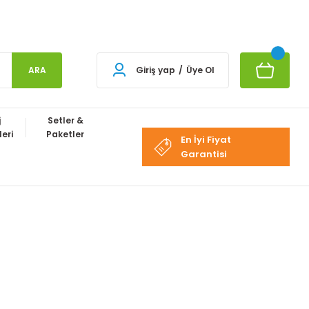
ARA
Giriş yap
/
Üye Ol
j
Setler &
eri
Paketler
En İyi Fiyat
Garantisi