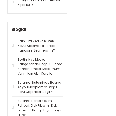
Arangül Damlama Ters Kilit
Nipel 16x16
Bloglar
Rain Bird VAN ve R-VAN
Nozul Arasındaki Farklar:
Hangisini Seçmelisiniz?
Zeytinlik ve Meyve
Bahçelerinde Doğru Sulama
Zamanlaması: Maksimum
Verim İçin Altın Kurallar
Sulama Sisteminde Basınç
Kaybı Hesaplama: Doğru
Boru Çapı Nasıl Seçilir?
Sulama Filtresi Seçim
Rehberi: Disk Filtre mi, Elek
Filtre mi? Hangi Suya Hangi
Filtre?