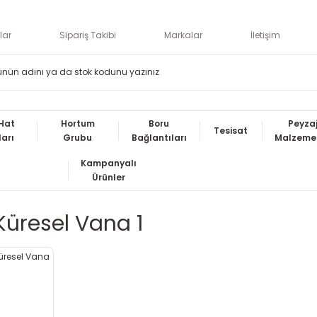
lar
Sipariş Takibi
Markalar
İletişim
Hat
Hortum
Boru
Peyza
Tesisat
ları
Grubu
Bağlantıları
Malzemel
Kampanyalı
Ürünler
 Küresel Vana 1