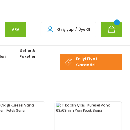
ARA
Giriş yap
/
Üye Ol
j
Setler &
eri
Paketler
En İyi Fiyat
Garantisi