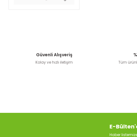
Güvenli Alışveriş
%
Kolay ve hızlı iletişim
Tüm ürünle
E-Bülten'
Haber listemi