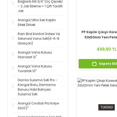
Bağlantı Kiti 3/4'' (Üç Çeyrek)
– 2 Jak Ekleme + 1 Çift Taraflı
Jak
Arangül Ultra Seri Kaplin
Erkek Dirsek
PP Kaplin Çıkışlı Kür
Rain Bird Kontrol Ünitesi Ve
50x50mm Yeni Petek
Selonoid Vana Seti(4-6-8
İstasyon)
499,90 TL
Arangül Vana Kutusu
Standart 12''
Sepete Ek
Arangül Vana Kutusu
Yuvarlak 10''
Damla Sulama Seti Pro -
Kangal Boru, Damlama
Borusu Hobi Bahçesi
Sulama Seti
Arangül Civatalı Priz Kolye
TÜKENDİ
32x1/2''