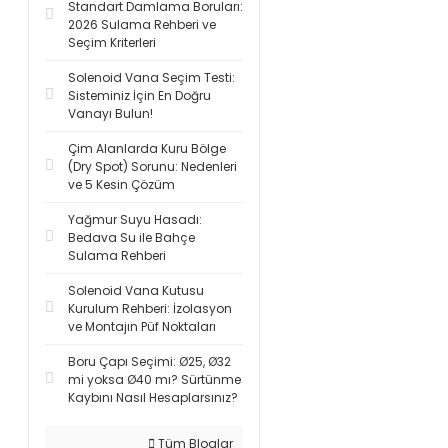
Standart Damlama Boruları:
2026 Sulama Rehberi ve
Seçim Kriterleri
Solenoid Vana Seçim Testi:
Sisteminiz İçin En Doğru
Vanayı Bulun!
Çim Alanlarda Kuru Bölge
(Dry Spot) Sorunu: Nedenleri
ve 5 Kesin Çözüm
Yağmur Suyu Hasadı:
Bedava Su ile Bahçe
Sulama Rehberi
Solenoid Vana Kutusu
Kurulum Rehberi: İzolasyon
ve Montajın Püf Noktaları
Boru Çapı Seçimi: Ø25, Ø32
mi yoksa Ø40 mı? Sürtünme
Kaybını Nasıl Hesaplarsınız?
Tüm Bloglar