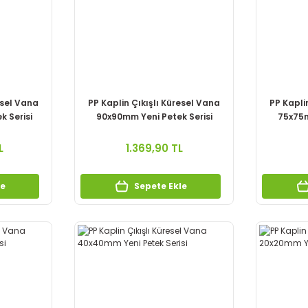
esel Vana
PP Kaplin Çıkışlı Küresel Vana
PP Kapli
k Serisi
90x90mm Yeni Petek Serisi
75x75m
L
1.369,90 TL
le
Sepete Ekle