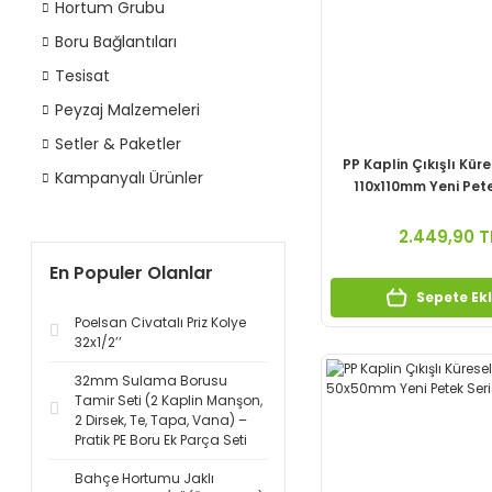
Hortum Grubu
Boru Bağlantıları
Tesisat
Peyzaj Malzemeleri
Setler & Paketler
PP Kaplin Çıkışlı Kür
Kampanyalı Ürünler
110x110mm Yeni Pete
2.449,90 T
En Populer Olanlar
Sepete Ek
Poelsan Civatalı Priz Kolye
32x1/2’’
32mm Sulama Borusu
Tamir Seti (2 Kaplin Manşon,
2 Dirsek, Te, Tapa, Vana) –
Pratik PE Boru Ek Parça Seti
Bahçe Hortumu Jaklı