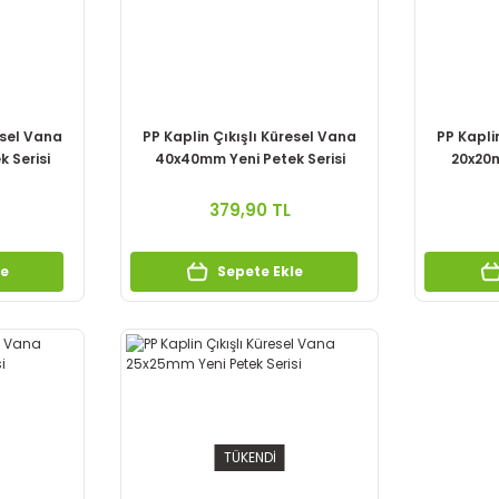
esel Vana
PP Kaplin Çıkışlı Küresel Vana
PP Kapli
 Serisi
40x40mm Yeni Petek Serisi
20x20m
379,90 TL
le
Sepete Ekle
TÜKENDİ