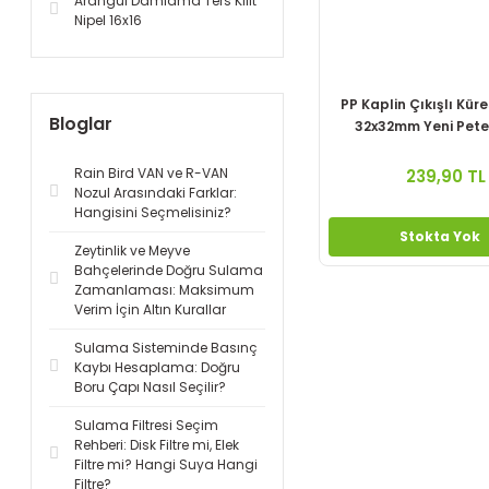
Arangül Damlama Ters Kilit
Nipel 16x16
PP Kaplin Çıkışlı Kür
Bloglar
32x32mm Yeni Petek
Rain Bird VAN ve R-VAN
239,90 TL
Nozul Arasındaki Farklar:
Hangisini Seçmelisiniz?
Stokta Yok
Zeytinlik ve Meyve
Bahçelerinde Doğru Sulama
Zamanlaması: Maksimum
Verim İçin Altın Kurallar
Sulama Sisteminde Basınç
Kaybı Hesaplama: Doğru
Boru Çapı Nasıl Seçilir?
Sulama Filtresi Seçim
Rehberi: Disk Filtre mi, Elek
Filtre mi? Hangi Suya Hangi
Filtre?