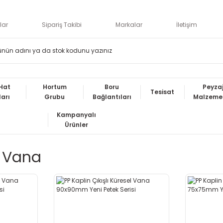
lar
Sipariş Takibi
Markalar
İletişim
Hat
Hortum
Boru
Peyza
Tesisat
ları
Grubu
Bağlantıları
Malzemel
Kampanyalı
Ürünler
l Vana