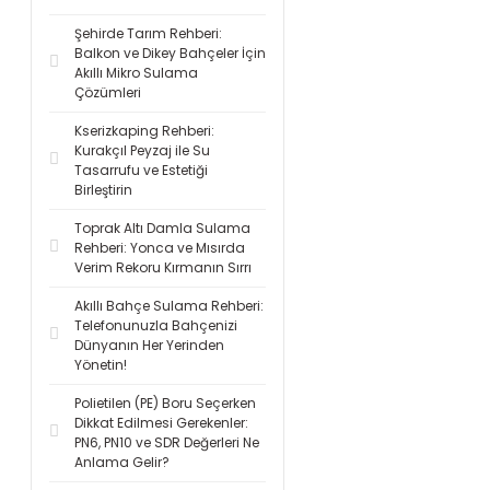
Şehirde Tarım Rehberi:
Balkon ve Dikey Bahçeler İçin
Akıllı Mikro Sulama
Çözümleri
Kserizkaping Rehberi:
Kurakçıl Peyzaj ile Su
Tasarrufu ve Estetiği
Birleştirin
Toprak Altı Damla Sulama
Rehberi: Yonca ve Mısırda
Verim Rekoru Kırmanın Sırrı
Akıllı Bahçe Sulama Rehberi:
Telefonunuzla Bahçenizi
Dünyanın Her Yerinden
Yönetin!
Polietilen (PE) Boru Seçerken
Dikkat Edilmesi Gerekenler:
PN6, PN10 ve SDR Değerleri Ne
Anlama Gelir?