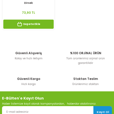
Dirsek
73,90 TL
Sepete Ekle
Güvenli Alışveriş
%100 ORJİNAL ÜRÜN
Kolay ve hızlı iletişim
Tüm ürünlerimiz orjinal ürün
garantilidir
Güvenli Kargo
Stoktan Teslim
Hızlı kargo
Ürünlerimiz stoktan
E-Bülten'e Kayıt Olun
Haber listemize kayıt olarak kampanyalardan, haberdar olabilirsiniz.
Kayıt Ol