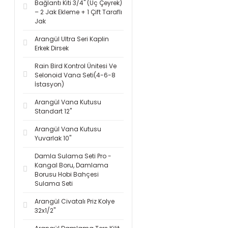
Bağlantı Kiti 3/4'' (Üç Çeyrek)
– 2 Jak Ekleme + 1 Çift Taraflı
Jak
Arangül Ultra Seri Kaplin
Erkek Dirsek
Rain Bird Kontrol Ünitesi Ve
Selonoid Vana Seti(4-6-8
İstasyon)
Arangül Vana Kutusu
Standart 12''
Arangül Vana Kutusu
Yuvarlak 10''
Damla Sulama Seti Pro -
Kangal Boru, Damlama
Borusu Hobi Bahçesi
Sulama Seti
Arangül Civatalı Priz Kolye
32x1/2''