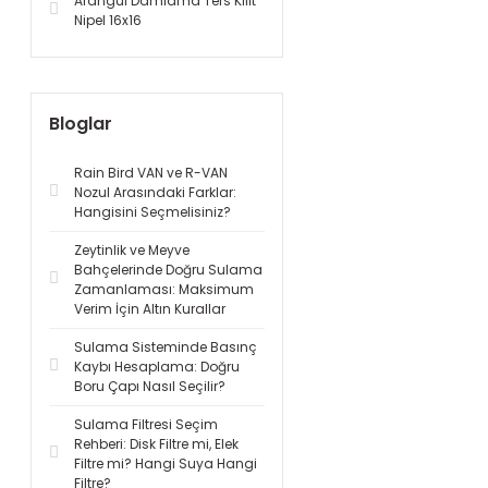
Arangül Damlama Ters Kilit
Nipel 16x16
Bloglar
Rain Bird VAN ve R-VAN
Nozul Arasındaki Farklar:
Hangisini Seçmelisiniz?
Zeytinlik ve Meyve
Bahçelerinde Doğru Sulama
Zamanlaması: Maksimum
Verim İçin Altın Kurallar
Sulama Sisteminde Basınç
Kaybı Hesaplama: Doğru
Boru Çapı Nasıl Seçilir?
Sulama Filtresi Seçim
Rehberi: Disk Filtre mi, Elek
Filtre mi? Hangi Suya Hangi
Filtre?