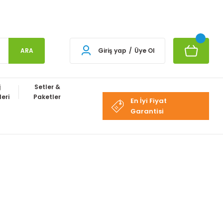
ARA
Giriş yap
/
Üye Ol
j
Setler &
eri
Paketler
En İyi Fiyat
Garantisi