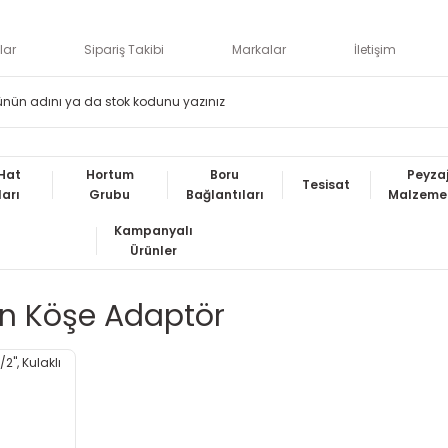
lar
Sipariş Takibi
Markalar
İletişim
Hat
Hortum
Boru
Peyza
Tesisat
ları
Grubu
Bağlantıları
Malzemel
Kampanyalı
Ürünler
en Köşe Adaptör