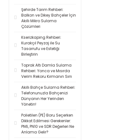
Şehirde Tarım Rehberi:
Balkon ve Dikey Bahçeler İçin
Akıllı Mikro Sulama
Çözümleri
Kserizkaping Rehberi:
Kurakçıl Peyzaj ile Su
Tasarrufu ve Estetiği
Birleştirin
Toprak Altı Damla Sulama
Rehberi: Yonca ve Mısırda
Verim Rekoru Kırmanın Sırrı
Akıllı Bahçe Sulama Rehberi:
Telefonunuzla Bahçenizi
Dünyanın Her Yerinden
Yönetin!
Polietilen (PE) Boru Seçerken
Dikkat Edilmesi Gerekenler:
PN6, PN10 ve SDR Değerleri Ne
Anlama Gelir?