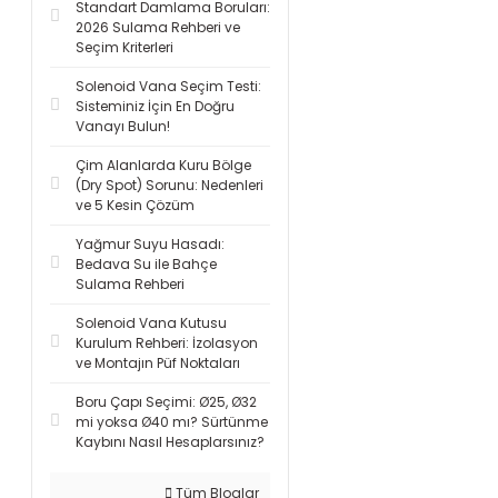
Standart Damlama Boruları:
2026 Sulama Rehberi ve
Seçim Kriterleri
Solenoid Vana Seçim Testi:
Sisteminiz İçin En Doğru
Vanayı Bulun!
Çim Alanlarda Kuru Bölge
(Dry Spot) Sorunu: Nedenleri
ve 5 Kesin Çözüm
Yağmur Suyu Hasadı:
Bedava Su ile Bahçe
Sulama Rehberi
Solenoid Vana Kutusu
Kurulum Rehberi: İzolasyon
ve Montajın Püf Noktaları
Boru Çapı Seçimi: Ø25, Ø32
mi yoksa Ø40 mı? Sürtünme
Kaybını Nasıl Hesaplarsınız?
Tüm Bloglar