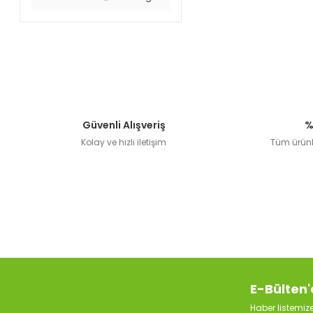
Güvenli Alışveriş
%
Kolay ve hızlı iletişim
Tüm ürünle
E-Bülten'
Haber listemi