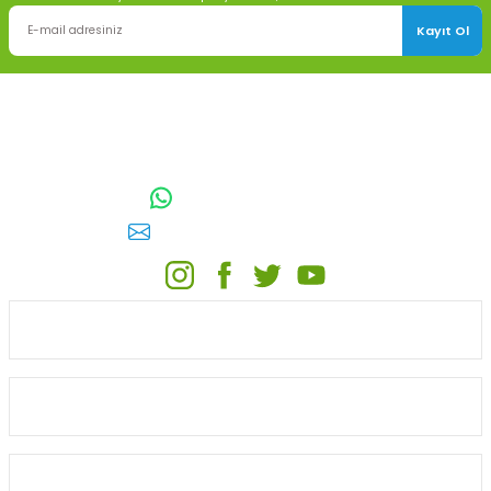
Kayıt Ol
TOPTAN SULAMA Depo Adresi: ÖRENCİK MAH. 3818. CADDE NO:41
GÖLBAŞI / ANKARA
0542 511 83 29
WhatsApp:
E-posta:
toptansulama@gmail.com
KATEGORİLER
ONLİNE ALIŞVERİŞ
MÜŞTERİ HİZMETLERİ