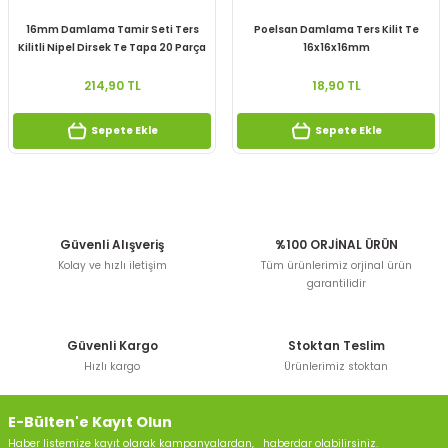
16mm Damlama Tamir Seti Ters
Poelsan Damlama Ters Kilit Te
Kilitli Nipel Dirsek Te Tapa 20 Parça
16x16x16mm
214,90 TL
18,90 TL
Sepete Ekle
Sepete Ekle
Güvenli Alışveriş
%100 ORJİNAL ÜRÜN
Kolay ve hızlı iletişim
Tüm ürünlerimiz orjinal ürün
garantilidir
Güvenli Kargo
Stoktan Teslim
Hızlı kargo
Ürünlerimiz stoktan
E-Bülten'e Kayıt Olun
Haber listemize kayıt olarak kampanyalardan, haberdar olabilirsiniz.