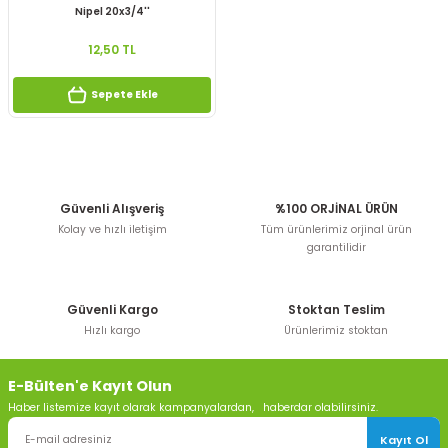
Nipel 20x3/4''
12,50 TL
Sepete Ekle
Güvenli Alışveriş
%100 ORJİNAL ÜRÜN
Kolay ve hızlı iletişim
Tüm ürünlerimiz orjinal ürün
garantilidir
Güvenli Kargo
Stoktan Teslim
Hızlı kargo
Ürünlerimiz stoktan
E-Bülten'e Kayıt Olun
Haber listemize kayıt olarak kampanyalardan, haberdar olabilirsiniz.
Kayıt Ol