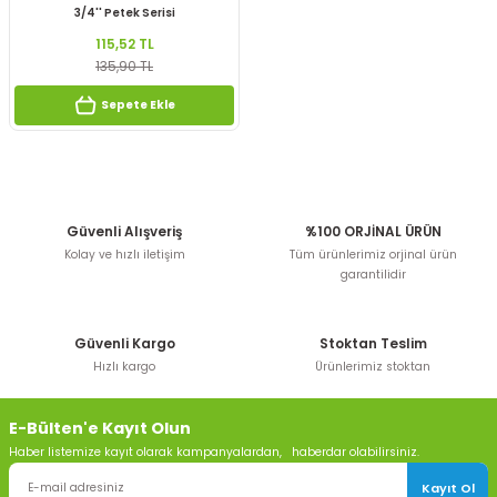
3/4'' Petek Serisi
115,52 TL
135,90 TL
Sepete Ekle
Güvenli Alışveriş
%100 ORJİNAL ÜRÜN
Kolay ve hızlı iletişim
Tüm ürünlerimiz orjinal ürün
garantilidir
Güvenli Kargo
Stoktan Teslim
Hızlı kargo
Ürünlerimiz stoktan
E-Bülten'e Kayıt Olun
Haber listemize kayıt olarak kampanyalardan, haberdar olabilirsiniz.
Kayıt Ol