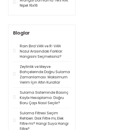
Arangül Damlama Ters Kilit
Nipel 16x16
Bloglar
Rain Bird VAN ve R-VAN
Nozul Arasındaki Farklar:
Hangisini Seçmelisiniz?
Zeytinlik ve Meyve
Bahçelerinde Doğru Sulama
Zamanlaması: Maksimum
Verim İçin Altın Kurallar
Sulama Sisteminde Basınç
Kaybı Hesaplama: Doğru
Boru Çapı Nasıl Seçilir?
Sulama Filtresi Seçim
Rehberi: Disk Filtre mi, Elek
Filtre mi? Hangi Suya Hangi
Filtre?