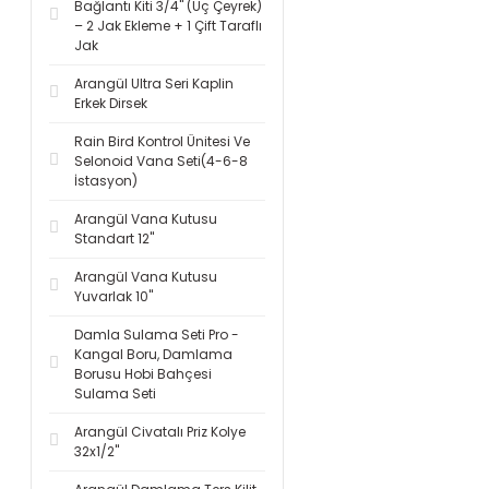
Bağlantı Kiti 3/4'' (Üç Çeyrek)
– 2 Jak Ekleme + 1 Çift Taraflı
Jak
Arangül Ultra Seri Kaplin
Erkek Dirsek
Rain Bird Kontrol Ünitesi Ve
Selonoid Vana Seti(4-6-8
İstasyon)
Arangül Vana Kutusu
Standart 12''
Arangül Vana Kutusu
Yuvarlak 10''
Damla Sulama Seti Pro -
Kangal Boru, Damlama
Borusu Hobi Bahçesi
Sulama Seti
Arangül Civatalı Priz Kolye
32x1/2''