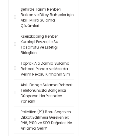
Şehirde Tarım Rehberi:
Balkon ve Dikey Bahçeler İçin
Akıllı Mikro Sulama
Çözümleri
Kserizkaping Rehberi:
Kurakçıl Peyzaj ile Su
Tasarrufu ve Estetiği
Birleştirin
Toprak Altı Damla Sulama
Rehberi: Yonca ve Mısırda
Verim Rekoru Kırmanın Sırrı
Akıllı Bahçe Sulama Rehberi:
Telefonunuzla Bahçenizi
Dünyanın Her Yerinden
Yönetin!
Polietilen (PE) Boru Seçerken
Dikkat Edilmesi Gerekenler:
PN6, PN10 ve SDR Değerleri Ne
Anlama Gelir?