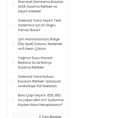
Standart Damlama Boruları:
2026 Sulama Rehberi ve
Seçim Kriterleri
Solenoid Vana Seçim Testi:
Sisteminiz İçin En Doğru
Vanayı Bulun!
Çim Alanlarda Kuru Bölge
(Dry Spot) Sorunu: Nedenleri
ve 5 Kesin Çözüm
Yağmur Suyu Hasadı:
Bedava Su ile Bahçe
Sulama Rehberi
Solenoid Vana Kutusu
Kurulum Rehberi: İzolasyon
ve Montajın Püf Noktaları
Boru Çapı Seçimi: Ø25, Ø32
mi yoksa Ø40 mı? Sürtünme
Kaybını Nasıl Hesaplarsınız?
Tüm Bloglar