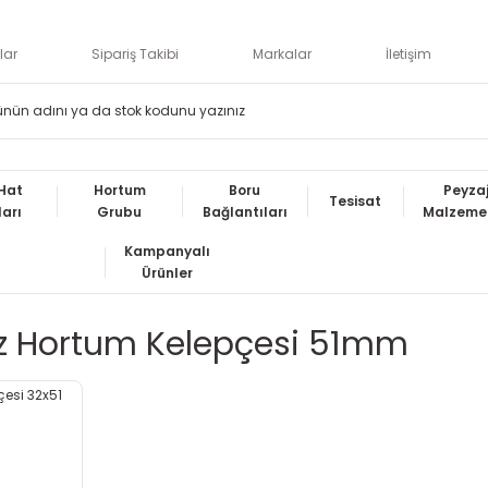
lar
Sipariş Takibi
Markalar
İletişim
Hat
Hortum
Boru
Peyza
Tesisat
ları
Grubu
Bağlantıları
Malzemel
Kampanyalı
Ürünler
 Hortum Kelepçesi 51mm