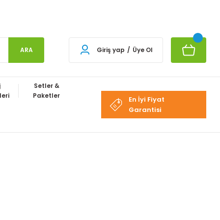
ARA
Giriş yap
/
Üye Ol
j
Setler &
eri
Paketler
En İyi Fiyat
Garantisi