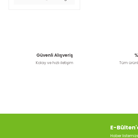
Güvenli Alışveriş
%
Kolay ve hızlı iletişim
Tüm ürünle
E-Bülten'
Haber listemi