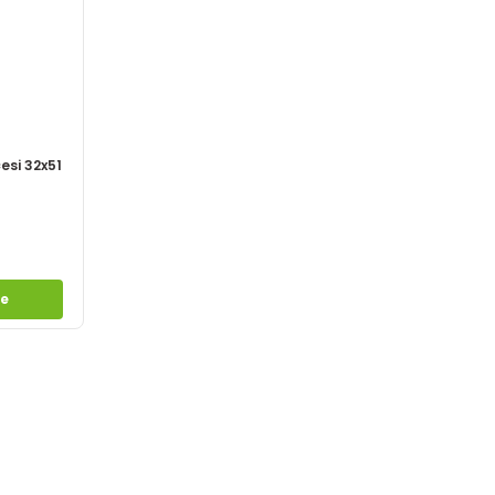
esi 32x51
le