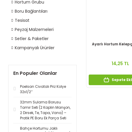
Hortum Grubu
Boru Bağlantıları
Tesisat
Peyzaj Malzemeleri
Setler & Paketler
Ayarlı Hortum Kelepç
Kampanyalı Ürünler
14,25 TL
En Populer Olanlar
Sepete Ek
Poelsan Civatalı Priz Kolye
32x1/2’’
32mm Sulama Borusu
Tamir Seti (2 Kaplin Manşon,
2 Dirsek, Te, Tapa, Vana) –
Pratik PE Boru Ek Parça Seti
Bahçe Hortumu Jaklı