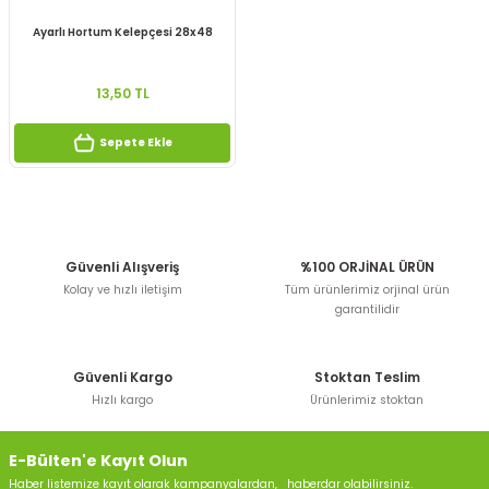
Ayarlı Hortum Kelepçesi 28x48
13,50 TL
Sepete Ekle
Güvenli Alışveriş
%100 ORJİNAL ÜRÜN
Kolay ve hızlı iletişim
Tüm ürünlerimiz orjinal ürün
garantilidir
Güvenli Kargo
Stoktan Teslim
Hızlı kargo
Ürünlerimiz stoktan
E-Bülten'e Kayıt Olun
Haber listemize kayıt olarak kampanyalardan, haberdar olabilirsiniz.