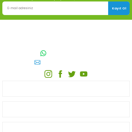
Kayıt Ol
TOPTAN SULAMA Depo Adresi: ÖRENCİK MAH. 3818. CADDE NO:41
GÖLBAŞI / ANKARA
0542 511 83 29
WhatsApp:
E-posta:
toptansulama@gmail.com
KATEGORİLER
ONLİNE ALIŞVERİŞ
MÜŞTERİ HİZMETLERİ