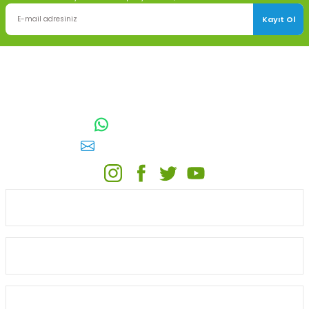
Kayıt Ol
TOPTAN SULAMA Depo Adresi: ÖRENCİK MAH. 3818. CADDE NO:41
GÖLBAŞI / ANKARA
0542 511 83 29
WhatsApp:
E-posta:
toptansulama@gmail.com
KATEGORİLER
ONLİNE ALIŞVERİŞ
MÜŞTERİ HİZMETLERİ