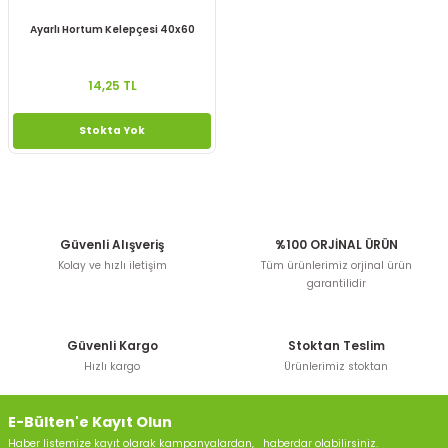
Ayarlı Hortum Kelepçesi 40x60
14,25 TL
Stokta Yok
Güvenli Alışveriş
%100 ORJİNAL ÜRÜN
Kolay ve hızlı iletişim
Tüm ürünlerimiz orjinal ürün
garantilidir
Güvenli Kargo
Stoktan Teslim
Hızlı kargo
Ürünlerimiz stoktan
E-Bülten'e Kayıt Olun
Haber listemize kayıt olarak kampanyalardan, haberdar olabilirsiniz.