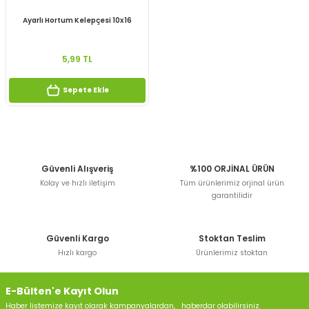
Ayarlı Hortum Kelepçesi 10x16
5,99 TL
Sepete Ekle
Güvenli Alışveriş
%100 ORJİNAL ÜRÜN
Kolay ve hızlı iletişim
Tüm ürünlerimiz orjinal ürün
garantilidir
Güvenli Kargo
Stoktan Teslim
Hızlı kargo
Ürünlerimiz stoktan
E-Bülten'e Kayıt Olun
Haber listemize kayıt olarak kampanyalardan, haberdar olabilirsiniz.