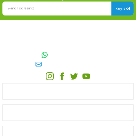
Kayıt Ol
TOPTAN SULAMA Depo Adresi: ÖRENCİK MAH. 3818. CADDE NO:41
GÖLBAŞI / ANKARA
0542 511 83 29
WhatsApp:
E-posta:
toptansulama@gmail.com
KATEGORİLER
ONLİNE ALIŞVERİŞ
MÜŞTERİ HİZMETLERİ