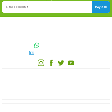
Kayıt Ol
TOPTAN SULAMA Depo Adresi: ÖRENCİK MAH. 3818. CADDE NO:41
GÖLBAŞI / ANKARA
0542 511 83 29
WhatsApp:
E-posta:
toptansulama@gmail.com
KATEGORİLER
ONLİNE ALIŞVERİŞ
MÜŞTERİ HİZMETLERİ