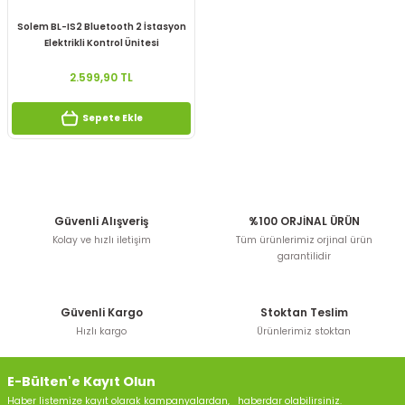
Solem BL-IS2 Bluetooth 2 İstasyon
Elektrikli Kontrol Ünitesi
2.599,90 TL
Sepete Ekle
Güvenli Alışveriş
%100 ORJİNAL ÜRÜN
Kolay ve hızlı iletişim
Tüm ürünlerimiz orjinal ürün
garantilidir
Güvenli Kargo
Stoktan Teslim
Hızlı kargo
Ürünlerimiz stoktan
E-Bülten'e Kayıt Olun
Haber listemize kayıt olarak kampanyalardan, haberdar olabilirsiniz.