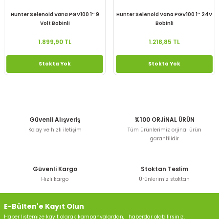
Hunter Selenoid Vana PGV100 1’’ 9
Hunter Selenoid Vana PGV100 1’’ 24V
Volt Bobinli
Bobinli
1.899,90 TL
1.218,85 TL
Stokta Yok
Stokta Yok
Güvenli Alışveriş
%100 ORJİNAL ÜRÜN
Kolay ve hızlı iletişim
Tüm ürünlerimiz orjinal ürün
garantilidir
Güvenli Kargo
Stoktan Teslim
Hızlı kargo
Ürünlerimiz stoktan
E-Bülten'e Kayıt Olun
Haber listemize kayıt olarak kampanyalardan, haberdar olabilirsiniz.