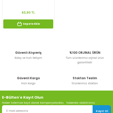
63,90 TL
Sepete Ekle
Güvenli Alışveriş
%100 ORJİNAL ÜRÜN
Kolay ve hızlı iletişim
Tüm ürünlerimiz orjinal ürün
garantilidir
Güvenli Kargo
Stoktan Teslim
Hızlı kargo
Ürünlerimiz stoktan
E-Bülten'e Kayıt Olun
Haber listemize kayıt olarak kampanyalardan, haberdar olabilirsiniz.
Kayıt Ol