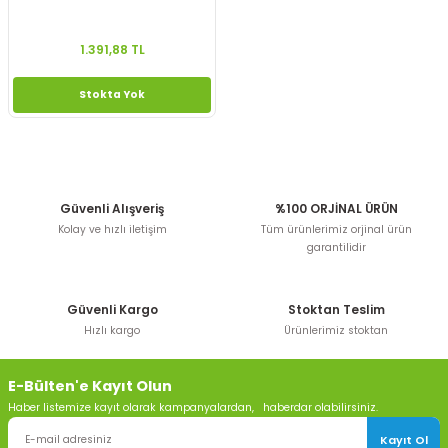
1.391,88 TL
Stokta Yok
Güvenli Alışveriş
%100 ORJİNAL ÜRÜN
Kolay ve hızlı iletişim
Tüm ürünlerimiz orjinal ürün
garantilidir
Güvenli Kargo
Stoktan Teslim
Hızlı kargo
Ürünlerimiz stoktan
E-Bülten'e Kayıt Olun
Haber listemize kayıt olarak kampanyalardan, haberdar olabilirsiniz.
Kayıt Ol