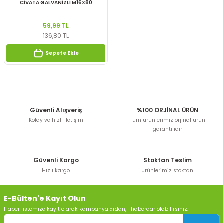
CİVATA GALVANİZLİ M16X80
59,99 TL
136,80 TL
Sepete Ekle
Güvenli Alışveriş
%100 ORJİNAL ÜRÜN
Kolay ve hızlı iletişim
Tüm ürünlerimiz orjinal ürün
garantilidir
Güvenli Kargo
Stoktan Teslim
Hızlı kargo
Ürünlerimiz stoktan
E-Bülten'e Kayıt Olun
Haber listemize kayıt olarak kampanyalardan, haberdar olabilirsiniz.