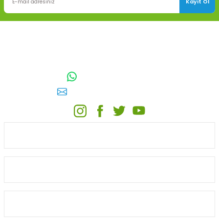
Kayıt Ol
TOPTAN SULAMA Depo Adresi: ÖRENCİK MAH. 3818. CADDE NO:41
GÖLBAŞI / ANKARA
0542 511 83 29
WhatsApp:
E-posta:
toptansulama@gmail.com
KATEGORİLER
ONLİNE ALIŞVERİŞ
MÜŞTERİ HİZMETLERİ