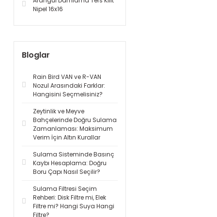
Arangül Damlama Ters Kilit
Nipel 16x16
Bloglar
Rain Bird VAN ve R-VAN
Nozul Arasındaki Farklar:
Hangisini Seçmelisiniz?
Zeytinlik ve Meyve
Bahçelerinde Doğru Sulama
Zamanlaması: Maksimum
Verim İçin Altın Kurallar
Sulama Sisteminde Basınç
Kaybı Hesaplama: Doğru
Boru Çapı Nasıl Seçilir?
Sulama Filtresi Seçim
Rehberi: Disk Filtre mi, Elek
Filtre mi? Hangi Suya Hangi
Filtre?