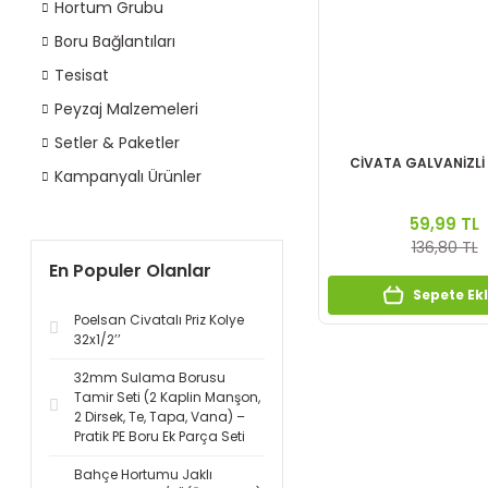
Hortum Grubu
Boru Bağlantıları
Tesisat
Peyzaj Malzemeleri
Setler & Paketler
CİVATA GALVANİZLİ
Kampanyalı Ürünler
59,99 TL
136,80 TL
En Populer Olanlar
Sepete Ek
Poelsan Civatalı Priz Kolye
32x1/2’’
32mm Sulama Borusu
Tamir Seti (2 Kaplin Manşon,
2 Dirsek, Te, Tapa, Vana) –
Pratik PE Boru Ek Parça Seti
Bahçe Hortumu Jaklı