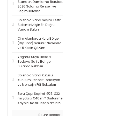
Standart Damlama Boruları:
2026 Sulama Rehberi ve
Seçim Kriterleri
Solenoid Vana Seçim Testi:
Sisteminiz İçin En Doğru
Vanayı Bulun!
Çim Alanlarda Kuru Bölge
(Dry Spot) Sorunu: Nedenleri
ve 5 Kesin Çözüm
Yağmur Suyu Hasadı:
Bedava Su ile Bahçe
Sulama Rehberi
Solenoid Vana Kutusu
Kurulum Rehberi: İzolasyon
ve Montajın Püf Noktaları
Boru Çapı Seçimi: Ø25, Ø32
mi yoksa Ø40 mı? Sürtünme
Kaybını Nasıl Hesaplarsınız?
Tüm Bloglar