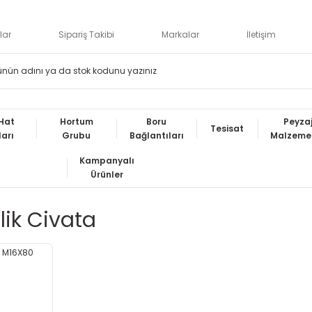
lar
Sipariş Takibi
Markalar
İletişim
Hat
Hortum
Boru
Peyza
Tesisat
ları
Grubu
Bağlantıları
Malzemel
Kampanyalı
Ürünler
lik Civata