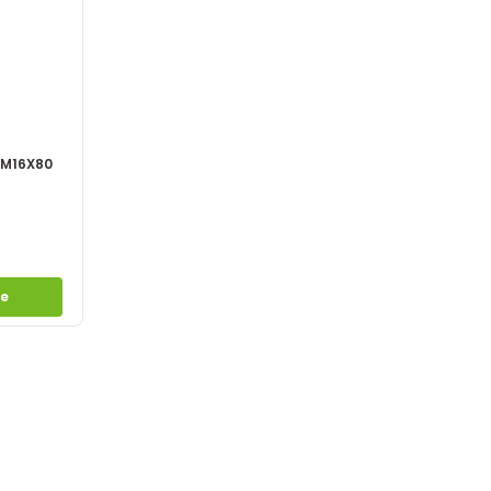
 M16X80
le