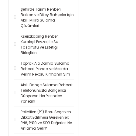
Şehirde Tarım Rehberi:
Balkon ve Dikey Bahçeler İçin
Akıllı Mikro Sulama
Çözümleri
Kserizkaping Rehberi:
Kurakçıl Peyzaj ile Su
Tasarrufu ve Estetiği
Birleştirin
Toprak Altı Damla Sulama
Rehberi: Yonca ve Mısırda
Verim Rekoru Kırmanın Sırrı
Akıllı Bahçe Sulama Rehberi:
Telefonunuzla Bahçenizi
Dünyanın Her Yerinden
Yönetin!
Polietilen (PE) Boru Seçerken
Dikkat Edilmesi Gerekenler:
PN6, PN10 ve SDR Değerleri Ne
Anlama Gelir?