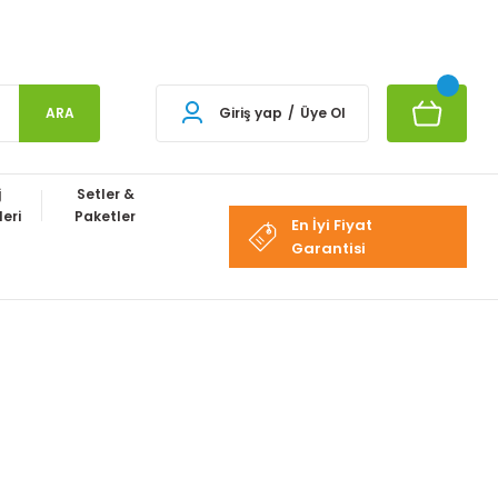
ARA
Giriş yap
/
Üye Ol
j
Setler &
eri
Paketler
En İyi Fiyat
Garantisi