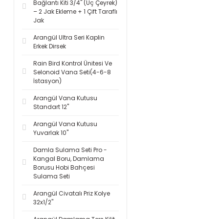
Bağlantı Kiti 3/4'' (Üç Çeyrek)
– 2 Jak Ekleme + 1 Çift Taraflı
Jak
Arangül Ultra Seri Kaplin
Erkek Dirsek
Rain Bird Kontrol Ünitesi Ve
Selonoid Vana Seti(4-6-8
İstasyon)
Arangül Vana Kutusu
Standart 12''
Arangül Vana Kutusu
Yuvarlak 10''
Damla Sulama Seti Pro -
Kangal Boru, Damlama
Borusu Hobi Bahçesi
Sulama Seti
Arangül Civatalı Priz Kolye
32x1/2''