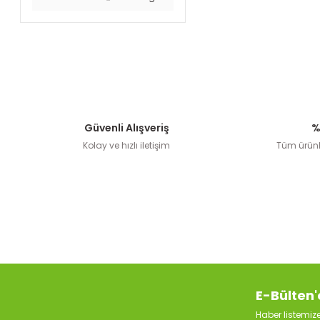
Güvenli Alışveriş
%
Kolay ve hızlı iletişim
Tüm ürünle
E-Bülten'
Haber listemi