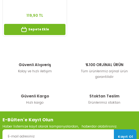
119,90 TL
Sepete Ekle
Güvenli Alışveriş
%100 ORJİNAL ÜRÜN
Kolay ve hızlı iletişim
Tüm ürünlerimiz orjinal ürün
garantilidir
Güvenli Kargo
Stoktan Teslim
Hızlı kargo
Ürünlerimiz stoktan
E-Bülten'e Kayıt Olun
Haber listemize kayıt olarak kampanyalardan, haberdar olabilirsiniz.
Kayıt Ol