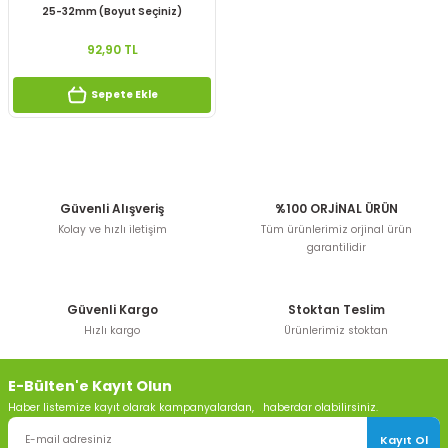
25-32mm (Boyut Seçiniz)
92,90 TL
Sepete Ekle
Güvenli Alışveriş
%100 ORJİNAL ÜRÜN
Kolay ve hızlı iletişim
Tüm ürünlerimiz orjinal ürün
garantilidir
Güvenli Kargo
Stoktan Teslim
Hızlı kargo
Ürünlerimiz stoktan
E-Bülten'e Kayıt Olun
Haber listemize kayıt olarak kampanyalardan, haberdar olabilirsiniz.
Kayıt Ol