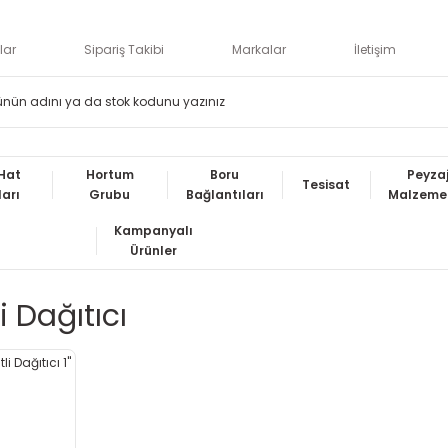
lar
Sipariş Takibi
Markalar
İletişim
Hat
Hortum
Boru
Peyza
Tesisat
ları
Grubu
Bağlantıları
Malzemel
Kampanyalı
Ürünler
li Dağıtıcı