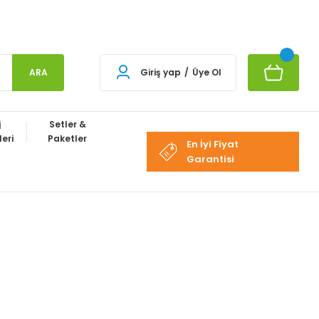
ARA
Giriş yap
/
Üye Ol
j
Setler &
eri
Paketler
En İyi Fiyat
Garantisi