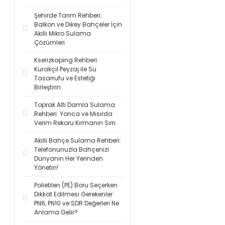
Şehirde Tarım Rehberi:
Balkon ve Dikey Bahçeler İçin
Akıllı Mikro Sulama
Çözümleri
Kserizkaping Rehberi:
Kurakçıl Peyzaj ile Su
Tasarrufu ve Estetiği
Birleştirin
Toprak Altı Damla Sulama
Rehberi: Yonca ve Mısırda
Verim Rekoru Kırmanın Sırrı
Akıllı Bahçe Sulama Rehberi:
Telefonunuzla Bahçenizi
Dünyanın Her Yerinden
Yönetin!
Polietilen (PE) Boru Seçerken
Dikkat Edilmesi Gerekenler:
PN6, PN10 ve SDR Değerleri Ne
Anlama Gelir?