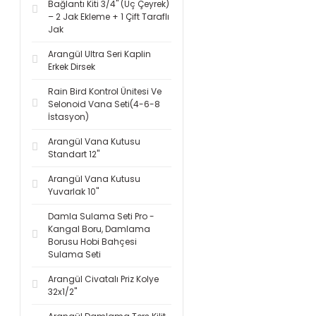
Bağlantı Kiti 3/4'' (Üç Çeyrek)
– 2 Jak Ekleme + 1 Çift Taraflı
Jak
Arangül Ultra Seri Kaplin
Erkek Dirsek
Rain Bird Kontrol Ünitesi Ve
Selonoid Vana Seti(4-6-8
İstasyon)
Arangül Vana Kutusu
Standart 12''
Arangül Vana Kutusu
Yuvarlak 10''
Damla Sulama Seti Pro -
Kangal Boru, Damlama
Borusu Hobi Bahçesi
Sulama Seti
Arangül Civatalı Priz Kolye
32x1/2''