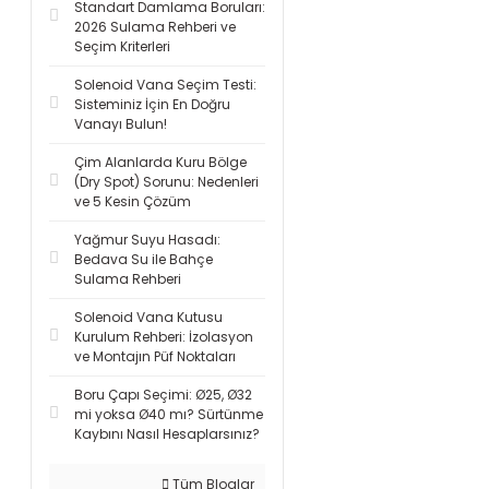
Standart Damlama Boruları:
2026 Sulama Rehberi ve
Seçim Kriterleri
Solenoid Vana Seçim Testi:
Sisteminiz İçin En Doğru
Vanayı Bulun!
Çim Alanlarda Kuru Bölge
(Dry Spot) Sorunu: Nedenleri
ve 5 Kesin Çözüm
Yağmur Suyu Hasadı:
Bedava Su ile Bahçe
Sulama Rehberi
Solenoid Vana Kutusu
Kurulum Rehberi: İzolasyon
ve Montajın Püf Noktaları
Boru Çapı Seçimi: Ø25, Ø32
mi yoksa Ø40 mı? Sürtünme
Kaybını Nasıl Hesaplarsınız?
Tüm Bloglar