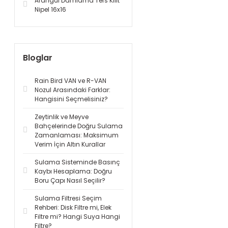
Arangül Damlama Ters Kilit
Nipel 16x16
Bloglar
Rain Bird VAN ve R-VAN
Nozul Arasındaki Farklar:
Hangisini Seçmelisiniz?
Zeytinlik ve Meyve
Bahçelerinde Doğru Sulama
Zamanlaması: Maksimum
Verim İçin Altın Kurallar
Sulama Sisteminde Basınç
Kaybı Hesaplama: Doğru
Boru Çapı Nasıl Seçilir?
Sulama Filtresi Seçim
Rehberi: Disk Filtre mi, Elek
Filtre mi? Hangi Suya Hangi
Filtre?