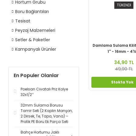
Hortum Grubu
TÜKENDİ
Boru Bağlantıları
Tesisat
Peyzaj Malzemeleri
Setler & Paketler
Damlama Sulama Kilitl
Kampanyalı Ürünler
1'' - 16mm - 4'l
34,90 TL
49,90 TL
En Populer Olanlar
Stokta Yok
Poelsan Civatalı Priz Kolye
32x1/2’’
32mm Sulama Borusu
Tamir Seti (2 Kaplin Manşon,
2 Dirsek, Te, Tapa, Vana) –
Pratik PE Boru Ek Parça Seti
Bahçe Hortumu Jaklı