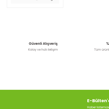
Güvenli Alışveriş
%
Kolay ve hızlı iletişim
Tüm ürünle
E-Bülten'
Haber listemi