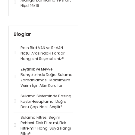
Arangül Damlama Ters Kilit
Nipel 16x16
Bloglar
Rain Bird VAN ve R-VAN
Nozul Arasındaki Farklar:
Hangisini Seçmelisiniz?
Zeytinlik ve Meyve
Bahçelerinde Doğru Sulama
Zamanlaması: Maksimum
Verim İçin Altın Kurallar
Sulama Sisteminde Basınç
Kaybı Hesaplama: Doğru
Boru Çapı Nasıl Seçilir?
Sulama Filtresi Seçim
Rehberi: Disk Filtre mi, Elek
Filtre mi? Hangi Suya Hangi
Filtre?