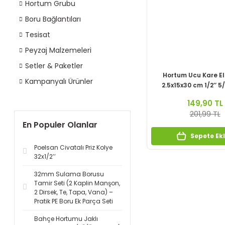
Hortum Grubu
Boru Bağlantıları
Tesisat
Peyzaj Malzemeleri
Setler & Paketler
Hortum Ucu Kare El
Kampanyalı Ürünler
2.5x15x30 cm 1/2’’ 5/
149,90 TL
201,99 TL
En Populer Olanlar
Sepete Ek
Poelsan Civatalı Priz Kolye
32x1/2’’
32mm Sulama Borusu
Tamir Seti (2 Kaplin Manşon,
2 Dirsek, Te, Tapa, Vana) –
Pratik PE Boru Ek Parça Seti
Bahçe Hortumu Jaklı