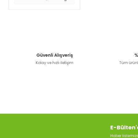
Güvenli Alışveriş
%
Kolay ve hızlı iletişim
Tüm ürünle
E-Bülten'
Haber listemi