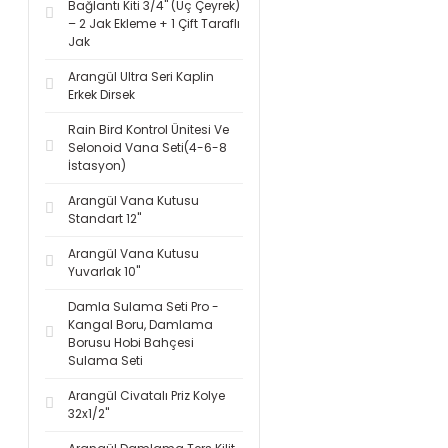
Bağlantı Kiti 3/4'' (Üç Çeyrek)
– 2 Jak Ekleme + 1 Çift Taraflı
Jak
Arangül Ultra Seri Kaplin
Erkek Dirsek
Rain Bird Kontrol Ünitesi Ve
Selonoid Vana Seti(4-6-8
İstasyon)
Arangül Vana Kutusu
Standart 12''
Arangül Vana Kutusu
Yuvarlak 10''
Damla Sulama Seti Pro -
Kangal Boru, Damlama
Borusu Hobi Bahçesi
Sulama Seti
Arangül Civatalı Priz Kolye
32x1/2''