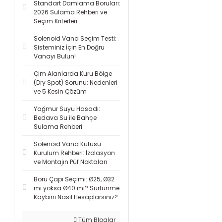
Standart Damlama Boruları:
2026 Sulama Rehberi ve
Seçim Kriterleri
Solenoid Vana Seçim Testi:
Sisteminiz İçin En Doğru
Vanayı Bulun!
Çim Alanlarda Kuru Bölge
(Dry Spot) Sorunu: Nedenleri
ve 5 Kesin Çözüm
Yağmur Suyu Hasadı:
Bedava Su ile Bahçe
Sulama Rehberi
Solenoid Vana Kutusu
Kurulum Rehberi: İzolasyon
ve Montajın Püf Noktaları
Boru Çapı Seçimi: Ø25, Ø32
mi yoksa Ø40 mı? Sürtünme
Kaybını Nasıl Hesaplarsınız?
Tüm Bloglar