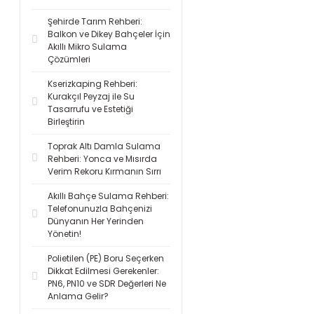
Şehirde Tarım Rehberi:
Balkon ve Dikey Bahçeler İçin
Akıllı Mikro Sulama
Çözümleri
Kserizkaping Rehberi:
Kurakçıl Peyzaj ile Su
Tasarrufu ve Estetiği
Birleştirin
Toprak Altı Damla Sulama
Rehberi: Yonca ve Mısırda
Verim Rekoru Kırmanın Sırrı
Akıllı Bahçe Sulama Rehberi:
Telefonunuzla Bahçenizi
Dünyanın Her Yerinden
Yönetin!
Polietilen (PE) Boru Seçerken
Dikkat Edilmesi Gerekenler:
PN6, PN10 ve SDR Değerleri Ne
Anlama Gelir?