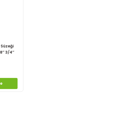
 Süzeği
8’’ 3/4’’
le