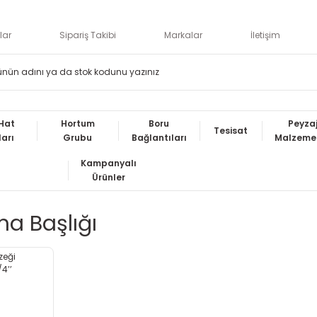
lar
Sipariş Takibi
Markalar
İletişim
Hat
Hortum
Boru
Peyza
Tesisat
ları
Grubu
Bağlantıları
Malzemel
Kampanyalı
Ürünler
a Başlığı