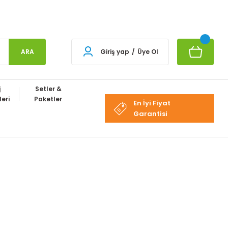
ARA
Giriş yap
/
Üye Ol
j
Setler &
eri
Paketler
En İyi Fiyat
Garantisi