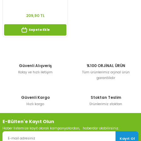
209,90 TL
Sepete Ekle
Güvenli Alışveriş
%100 ORJİNAL ÜRÜN
Kolay ve hızlı iletişim
Tüm ürünlerimiz orjinal ürün
garantilidir
Güvenli Kargo
Stoktan Teslim
Hızlı kargo
Ürünlerimiz stoktan
E-Bülten'e Kayıt Olun
Haber listemize kayıt olarak kampanyalardan, haberdar olabilirsiniz.
Kayıt Ol