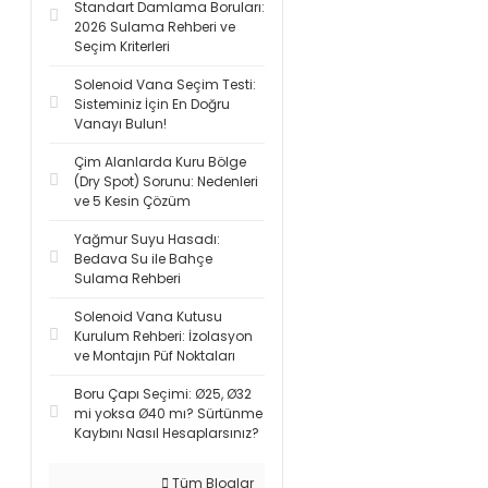
Standart Damlama Boruları:
2026 Sulama Rehberi ve
Seçim Kriterleri
Solenoid Vana Seçim Testi:
Sisteminiz İçin En Doğru
Vanayı Bulun!
Çim Alanlarda Kuru Bölge
(Dry Spot) Sorunu: Nedenleri
ve 5 Kesin Çözüm
Yağmur Suyu Hasadı:
Bedava Su ile Bahçe
Sulama Rehberi
Solenoid Vana Kutusu
Kurulum Rehberi: İzolasyon
ve Montajın Püf Noktaları
Boru Çapı Seçimi: Ø25, Ø32
mi yoksa Ø40 mı? Sürtünme
Kaybını Nasıl Hesaplarsınız?
Tüm Bloglar