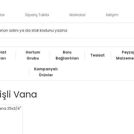
lar
Sipariş Takibi
Markalar
İletişim
Hat
Hortum
Boru
Peyza
Tesisat
ları
Grubu
Bağlantıları
Malzemel
Kampanyalı
Ürünler
işli Vana