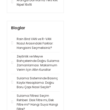
Arangül Damlama Ters Kilit
Nipel 16x16
Bloglar
Rain Bird VAN ve R-VAN
Nozul Arasındaki Farklar:
Hangisini Seçmelisiniz?
Zeytinlik ve Meyve
Bahçelerinde Doğru Sulama
Zamanlaması: Maksimum
Verim İçin Altın Kurallar
Sulama Sisteminde Basınç
Kaybı Hesaplama: Doğru
Boru Çapı Nasıl Seçilir?
Sulama Filtresi Seçim
Rehberi: Disk Filtre mi, Elek
Filtre mi? Hangi Suya Hangi
Filtre?