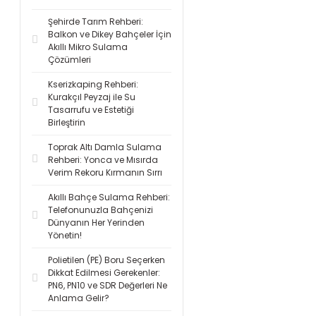
Şehirde Tarım Rehberi:
Balkon ve Dikey Bahçeler İçin
Akıllı Mikro Sulama
Çözümleri
Kserizkaping Rehberi:
Kurakçıl Peyzaj ile Su
Tasarrufu ve Estetiği
Birleştirin
Toprak Altı Damla Sulama
Rehberi: Yonca ve Mısırda
Verim Rekoru Kırmanın Sırrı
Akıllı Bahçe Sulama Rehberi:
Telefonunuzla Bahçenizi
Dünyanın Her Yerinden
Yönetin!
Polietilen (PE) Boru Seçerken
Dikkat Edilmesi Gerekenler:
PN6, PN10 ve SDR Değerleri Ne
Anlama Gelir?