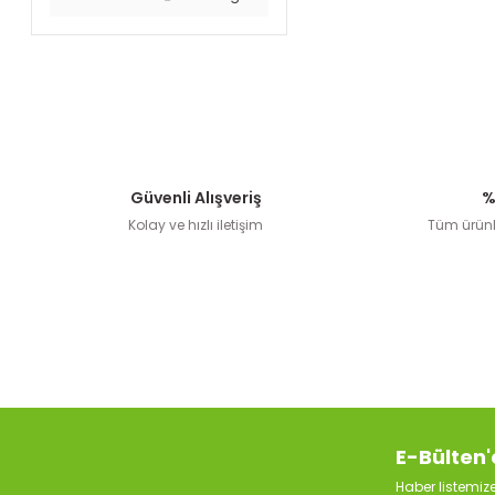
Güvenli Alışveriş
%
Kolay ve hızlı iletişim
Tüm ürünle
E-Bülten'
Haber listemi