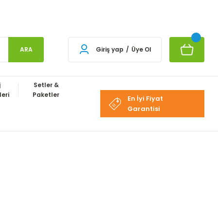
ARA
Giriş yap
/
Üye Ol
j
Setler &
eri
Paketler
En İyi Fiyat
Garantisi