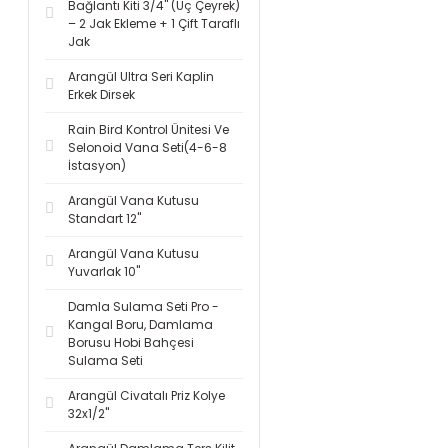
Bağlantı Kiti 3/4'' (Üç Çeyrek)
– 2 Jak Ekleme + 1 Çift Taraflı
Jak
Arangül Ultra Seri Kaplin
Erkek Dirsek
Rain Bird Kontrol Ünitesi Ve
Selonoid Vana Seti(4-6-8
İstasyon)
Arangül Vana Kutusu
Standart 12''
Arangül Vana Kutusu
Yuvarlak 10''
Damla Sulama Seti Pro -
Kangal Boru, Damlama
Borusu Hobi Bahçesi
Sulama Seti
Arangül Civatalı Priz Kolye
32x1/2''