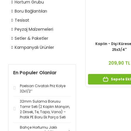
Hortum Grubu
Boru Bağlantıları
Tesisat
Peyzaj Malzemeleri
Setler & Paketler
Kaplin - Dişi Küres
Kampanyalı Ürünler
25x3/4''
209,90 TL
En Populer Olanlar
Sepete Ek
Poelsan Civatalı Priz Kolye
32x1/2’’
32mm Sulama Borusu
Tamir Seti (2 Kaplin Manşon,
2 Dirsek, Te, Tapa, Vana) –
Pratik PE Boru Ek Parça Seti
Bahçe Hortumu Jaklı