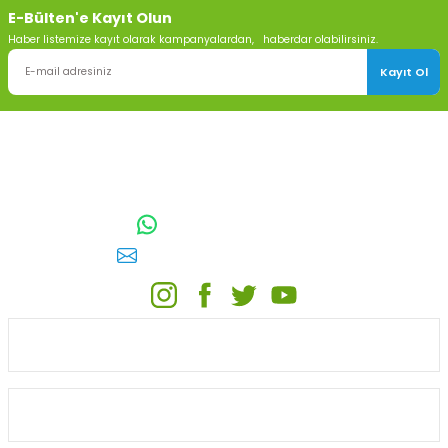
E-Bülten'e Kayıt Olun
Haber listemize kayıt olarak kampanyalardan, haberdar olabilirsiniz.
Kayıt Ol
TOPTAN SULAMA Depo Adresi: ÖRENCİK MAH. 3818. CADDE NO:41
GÖLBAŞI / ANKARA
0542 511 83 29
WhatsApp:
E-posta:
toptansulama@gmail.com
KATEGORİLER
ONLİNE ALIŞVERİŞ