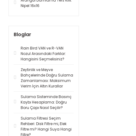
Arangül Damlama Ters Kilit
Nipel 16x16
Bloglar
Rain Bird VAN ve R-VAN
Nozul Arasındaki Farklar:
Hangisini Seçmelisiniz?
Zeytinlik ve Meyve
Bahçelerinde Doğru Sulama
Zamanlaması: Maksimum
Verim İçin Altın Kurallar
Sulama Sisteminde Basınç
Kaybı Hesaplama: Doğru
Boru Çapı Nasıl Seçilir?
Sulama Filtresi Seçim
Rehberi: Disk Filtre mi, Elek
Filtre mi? Hangi Suya Hangi
Filtre?