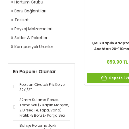
Hortum Grubu
Boru Bağlantıları
Tesisat
Peyzaj Malzemeleri
Setler & Paketler
Çelik Kaplin Adapt
Kampanyalı Ürünler
Anahtarı 20-110mm
859,90 TL
En Populer Olanlar
Sepete Ek
Poelsan Civatalı Priz Kolye
32x1/2’’
32mm Sulama Borusu
Tamir Seti (2 Kaplin Manşon,
2 Dirsek, Te, Tapa, Vana) –
Pratik PE Boru Ek Parça Seti
Bahçe Hortumu Jaklı