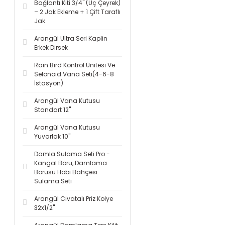
Bağlantı Kiti 3/4'' (Üç Çeyrek)
– 2 Jak Ekleme + 1 Çift Taraflı
Jak
Arangül Ultra Seri Kaplin
Erkek Dirsek
Rain Bird Kontrol Ünitesi Ve
Selonoid Vana Seti(4-6-8
İstasyon)
Arangül Vana Kutusu
Standart 12''
Arangül Vana Kutusu
Yuvarlak 10''
Damla Sulama Seti Pro -
Kangal Boru, Damlama
Borusu Hobi Bahçesi
Sulama Seti
Arangül Civatalı Priz Kolye
32x1/2''