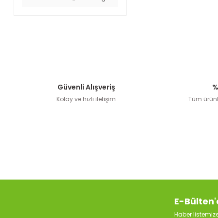
Güvenli Alışveriş
%
Kolay ve hızlı iletişim
Tüm ürünle
E-Bülten'
Haber listemi