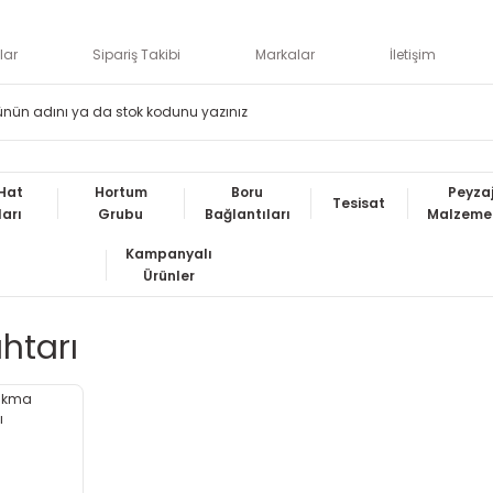
lar
Sipariş Takibi
Markalar
İletişim
Hat
Hortum
Boru
Peyza
Tesisat
ları
Grubu
Bağlantıları
Malzemel
Kampanyalı
Ürünler
htarı