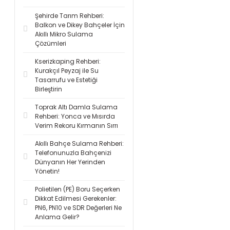
Şehirde Tarım Rehberi:
Balkon ve Dikey Bahçeler İçin
Akıllı Mikro Sulama
Çözümleri
Kserizkaping Rehberi:
Kurakçıl Peyzaj ile Su
Tasarrufu ve Estetiği
Birleştirin
Toprak Altı Damla Sulama
Rehberi: Yonca ve Mısırda
Verim Rekoru Kırmanın Sırrı
Akıllı Bahçe Sulama Rehberi:
Telefonunuzla Bahçenizi
Dünyanın Her Yerinden
Yönetin!
Polietilen (PE) Boru Seçerken
Dikkat Edilmesi Gerekenler:
PN6, PN10 ve SDR Değerleri Ne
Anlama Gelir?