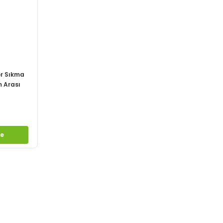
ör Sıkma
 Arası
le