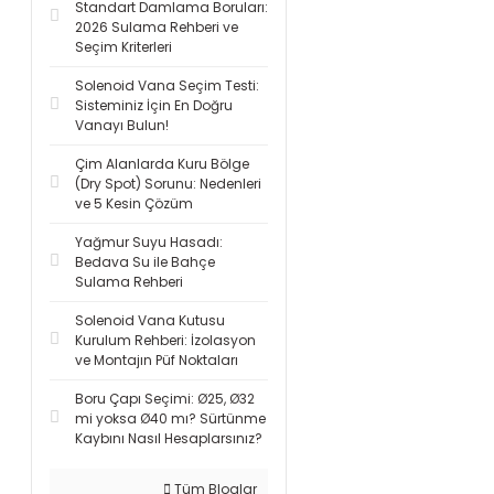
Standart Damlama Boruları:
2026 Sulama Rehberi ve
Seçim Kriterleri
Solenoid Vana Seçim Testi:
Sisteminiz İçin En Doğru
Vanayı Bulun!
Çim Alanlarda Kuru Bölge
(Dry Spot) Sorunu: Nedenleri
ve 5 Kesin Çözüm
Yağmur Suyu Hasadı:
Bedava Su ile Bahçe
Sulama Rehberi
Solenoid Vana Kutusu
Kurulum Rehberi: İzolasyon
ve Montajın Püf Noktaları
Boru Çapı Seçimi: Ø25, Ø32
mi yoksa Ø40 mı? Sürtünme
Kaybını Nasıl Hesaplarsınız?
Tüm Bloglar