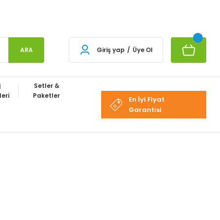
ARA
Giriş yap
/
Üye Ol
j
Setler &
eri
Paketler
En İyi Fiyat
Garantisi