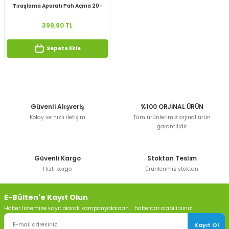
Tıraşlama Aparatı Pah Açma 20-
63mm
399,90 TL
Sepete Ekle
Güvenli Alışveriş
%100 ORJİNAL ÜRÜN
Kolay ve hızlı iletişim
Tüm ürünlerimiz orjinal ürün
garantilidir
Güvenli Kargo
Stoktan Teslim
Hızlı kargo
Ürünlerimiz stoktan
E-Bülten'e Kayıt Olun
Haber listemize kayıt olarak kampanyalardan, haberdar olabilirsiniz.
Kayıt Ol