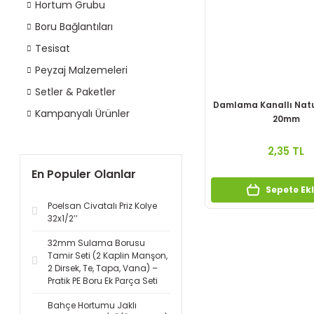
Hortum Grubu
Boru Bağlantıları
Tesisat
Peyzaj Malzemeleri
Setler & Paketler
Damlama Kanallı Natu
Kampanyalı Ürünler
20mm
2,35 TL
En Populer Olanlar
Sepete Ek
Poelsan Civatalı Priz Kolye
32x1/2’’
32mm Sulama Borusu
Tamir Seti (2 Kaplin Manşon,
2 Dirsek, Te, Tapa, Vana) –
Pratik PE Boru Ek Parça Seti
Bahçe Hortumu Jaklı