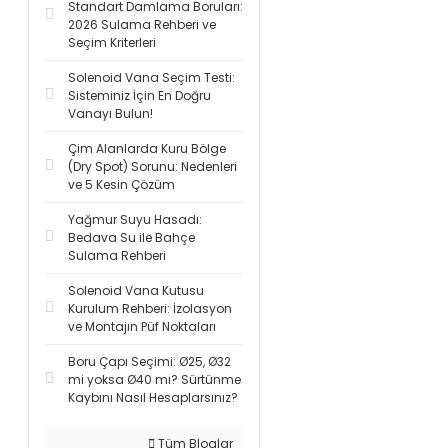
Standart Damlama Boruları:
2026 Sulama Rehberi ve
Seçim Kriterleri
Solenoid Vana Seçim Testi:
Sisteminiz İçin En Doğru
Vanayı Bulun!
Çim Alanlarda Kuru Bölge
(Dry Spot) Sorunu: Nedenleri
ve 5 Kesin Çözüm
Yağmur Suyu Hasadı:
Bedava Su ile Bahçe
Sulama Rehberi
Solenoid Vana Kutusu
Kurulum Rehberi: İzolasyon
ve Montajın Püf Noktaları
Boru Çapı Seçimi: Ø25, Ø32
mi yoksa Ø40 mı? Sürtünme
Kaybını Nasıl Hesaplarsınız?
Tüm Bloglar