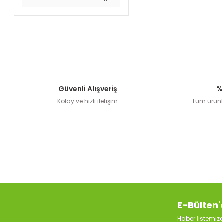
Güvenli Alışveriş
%
Kolay ve hızlı iletişim
Tüm ürünle
E-Bülten'
Haber listemi