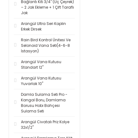
Bağlantı Kiti 3/4'' (Üç Çeyrek)
– 2 Jak Ekleme + 1 Çift Taraflı
Jak
Arangül Ultra Seri Kaplin
Erkek Dirsek
Rain Bird Kontrol Ünitesi Ve
Selonoid Vana Seti(4-6-8
İstasyon)
Arangül Vana Kutusu
Standart 12''
Arangül Vana Kutusu
Yuvarlak 10''
Damla Sulama Seti Pro -
Kangal Boru, Damlama
Borusu Hobi Bahçesi
Sulama Seti
Arangül Civatalı Priz Kolye
32x1/2''