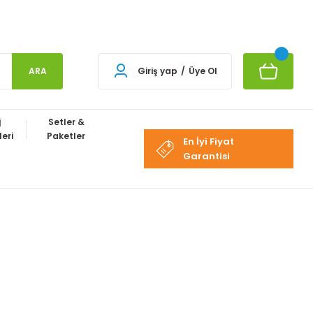
ARA
Giriş yap
/
Üye Ol
j
Setler &
eri
Paketler
En İyi Fiyat
Garantisi