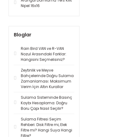
Arangül Damlama Ters Kilit
Nipel 16x16
Bloglar
Rain Bird VAN ve R-VAN
Nozul Arasındaki Farklar:
Hangisini Seçmelisiniz?
Zeytinlik ve Meyve
Bahçelerinde Doğru Sulama
Zamanlaması: Maksimum
Verim İçin Altın Kurallar
Sulama Sisteminde Basınç
Kaybı Hesaplama: Doğru
Boru Çapı Nasıl Seçilir?
Sulama Filtresi Seçim
Rehberi: Disk Filtre mi, Elek
Filtre mi? Hangi Suya Hangi
Filtre?