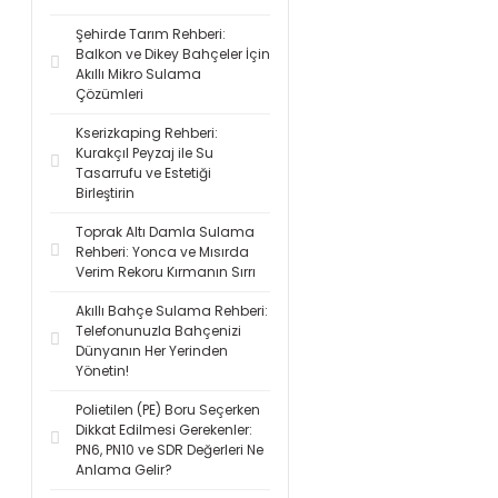
Şehirde Tarım Rehberi:
Balkon ve Dikey Bahçeler İçin
Akıllı Mikro Sulama
Çözümleri
Kserizkaping Rehberi:
Kurakçıl Peyzaj ile Su
Tasarrufu ve Estetiği
Birleştirin
Toprak Altı Damla Sulama
Rehberi: Yonca ve Mısırda
Verim Rekoru Kırmanın Sırrı
Akıllı Bahçe Sulama Rehberi:
Telefonunuzla Bahçenizi
Dünyanın Her Yerinden
Yönetin!
Polietilen (PE) Boru Seçerken
Dikkat Edilmesi Gerekenler:
PN6, PN10 ve SDR Değerleri Ne
Anlama Gelir?