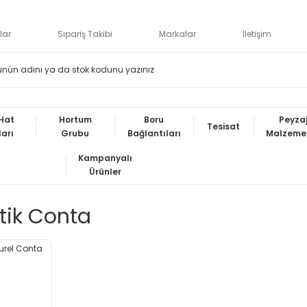
lar
Sipariş Takibi
Markalar
İletişim
Hat
Hortum
Boru
Peyza
Tesisat
ları
Grubu
Bağlantıları
Malzemel
Kampanyalı
Ürünler
stik Conta