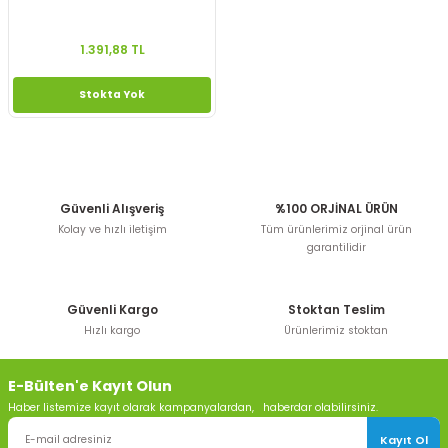
1.391,88 TL
Stokta Yok
Güvenli Alışveriş
%100 ORJİNAL ÜRÜN
Kolay ve hızlı iletişim
Tüm ürünlerimiz orjinal ürün
garantilidir
Güvenli Kargo
Stoktan Teslim
Hızlı kargo
Ürünlerimiz stoktan
E-Bülten'e Kayıt Olun
Haber listemize kayıt olarak kampanyalardan, haberdar olabilirsiniz.
Kayıt Ol