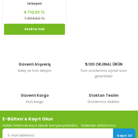
İstasyon
6.710,33 TL
7.894,50 TL
Stokta Yok
Güvenli Alışveriş
%100 ORJİNAL ÜRÜN
Kolay ve hızlı iletişim
Tüm ürünlerimiz orjinal ürün
garantilidir
Güvenli Kargo
Stoktan Teslim
Hızlı kargo
Ürünlerimiz stoktan
E-Bülten'e Kayıt Olun
Haber listemize kayıt olarak kampanyalardan, haberdar olabilirsiniz.
Kayıt Ol