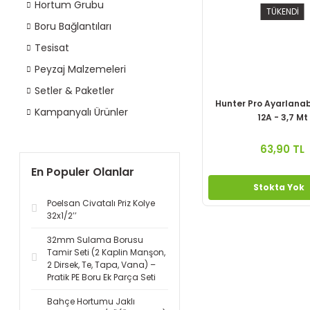
Hortum Grubu
TÜKENDİ
Boru Bağlantıları
Tesisat
Peyzaj Malzemeleri
Setler & Paketler
Hunter Pro Ayarlanabi
Kampanyalı Ürünler
12A - 3,7 Mt
63,90 TL
En Populer Olanlar
Stokta Yok
Poelsan Civatalı Priz Kolye
32x1/2’’
32mm Sulama Borusu
Tamir Seti (2 Kaplin Manşon,
2 Dirsek, Te, Tapa, Vana) –
Pratik PE Boru Ek Parça Seti
Bahçe Hortumu Jaklı