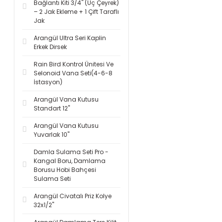
Bağlantı Kiti 3/4'' (Üç Çeyrek)
– 2 Jak Ekleme + 1 Çift Taraflı
Jak
Arangül Ultra Seri Kaplin
Erkek Dirsek
Rain Bird Kontrol Ünitesi Ve
Selonoid Vana Seti(4-6-8
İstasyon)
Arangül Vana Kutusu
Standart 12''
Arangül Vana Kutusu
Yuvarlak 10''
Damla Sulama Seti Pro -
Kangal Boru, Damlama
Borusu Hobi Bahçesi
Sulama Seti
Arangül Civatalı Priz Kolye
32x1/2''