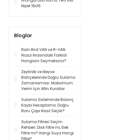
Arangül Damlama Ters Kilit
Nipel 16x16
Bloglar
Rain Bird VAN ve R-VAN
Nozul Arasındaki Farklar:
Hangisini Seçmelisiniz?
Zeytinlik ve Meyve
Bahçelerinde Doğru Sulama
Zamanlaması: Maksimum
Verim İçin Altın Kurallar
Sulama Sisteminde Basınç
Kaybı Hesaplama: Doğru
Boru Çapı Nasıl Seçilir?
Sulama Filtresi Seçim
Rehberi: Disk Filtre mi, Elek
Filtre mi? Hangi Suya Hangi
Filtre?