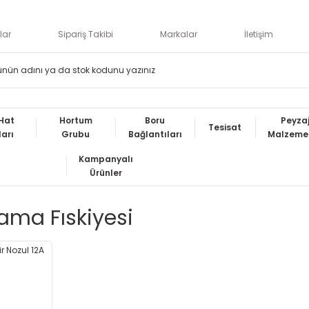
lar
Sipariş Takibi
Markalar
İletişim
Hat
Hortum
Boru
Peyza
Tesisat
ları
Grubu
Bağlantıları
Malzemel
Kampanyalı
Ürünler
ama Fıskiyesi