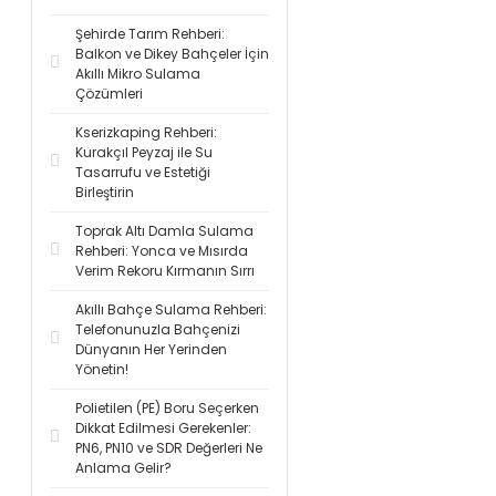
Şehirde Tarım Rehberi:
Balkon ve Dikey Bahçeler İçin
Akıllı Mikro Sulama
Çözümleri
Kserizkaping Rehberi:
Kurakçıl Peyzaj ile Su
Tasarrufu ve Estetiği
Birleştirin
Toprak Altı Damla Sulama
Rehberi: Yonca ve Mısırda
Verim Rekoru Kırmanın Sırrı
Akıllı Bahçe Sulama Rehberi:
Telefonunuzla Bahçenizi
Dünyanın Her Yerinden
Yönetin!
Polietilen (PE) Boru Seçerken
Dikkat Edilmesi Gerekenler:
PN6, PN10 ve SDR Değerleri Ne
Anlama Gelir?