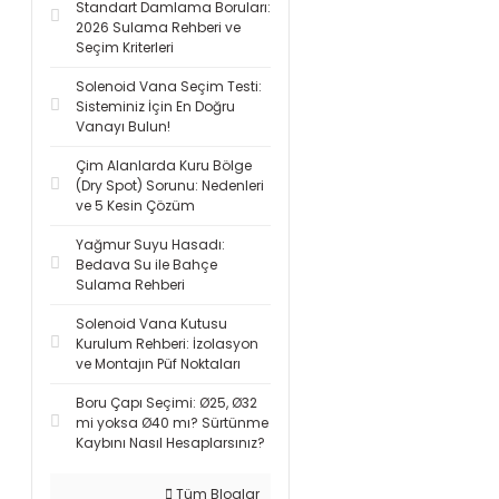
Standart Damlama Boruları:
2026 Sulama Rehberi ve
Seçim Kriterleri
Solenoid Vana Seçim Testi:
Sisteminiz İçin En Doğru
Vanayı Bulun!
Çim Alanlarda Kuru Bölge
(Dry Spot) Sorunu: Nedenleri
ve 5 Kesin Çözüm
Yağmur Suyu Hasadı:
Bedava Su ile Bahçe
Sulama Rehberi
Solenoid Vana Kutusu
Kurulum Rehberi: İzolasyon
ve Montajın Püf Noktaları
Boru Çapı Seçimi: Ø25, Ø32
mi yoksa Ø40 mı? Sürtünme
Kaybını Nasıl Hesaplarsınız?
Tüm Bloglar