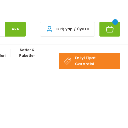
ARA
Giriş yap
/
Üye Ol
j
Setler &
eri
Paketler
En İyi Fiyat
Garantisi