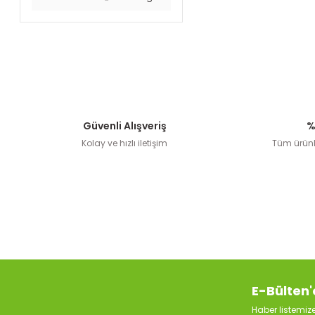
Güvenli Alışveriş
%
Kolay ve hızlı iletişim
Tüm ürünle
E-Bülten'
Haber listemi