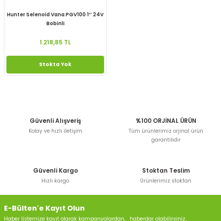
Hunter Selenoid Vana PGV100 1’’ 24V
Bobinli
1.218,85 TL
Stokta Yok
Güvenli Alışveriş
%100 ORJİNAL ÜRÜN
Kolay ve hızlı iletişim
Tüm ürünlerimiz orjinal ürün
garantilidir
Güvenli Kargo
Stoktan Teslim
Hızlı kargo
Ürünlerimiz stoktan
E-Bülten'e Kayıt Olun
Haber listemize kayıt olarak kampanyalardan, haberdar olabilirsiniz.