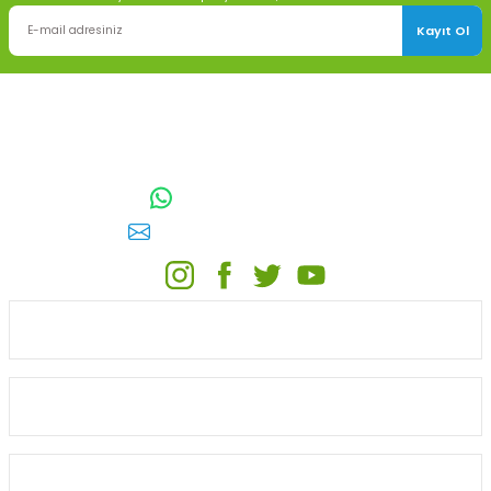
Kayıt Ol
TOPTAN SULAMA Depo Adresi: ÖRENCİK MAH. 3818. CADDE NO:41
GÖLBAŞI / ANKARA
0542 511 83 29
WhatsApp:
E-posta:
toptansulama@gmail.com
KATEGORİLER
ONLİNE ALIŞVERİŞ
MÜŞTERİ HİZMETLERİ