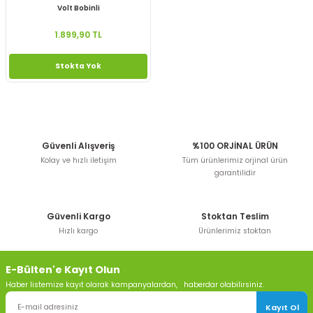
Volt Bobinli
1.899,90 TL
Stokta Yok
Güvenli Alışveriş
%100 ORJİNAL ÜRÜN
Kolay ve hızlı iletişim
Tüm ürünlerimiz orjinal ürün
garantilidir
Güvenli Kargo
Stoktan Teslim
Hızlı kargo
Ürünlerimiz stoktan
E-Bülten'e Kayıt Olun
Haber listemize kayıt olarak kampanyalardan, haberdar olabilirsiniz.
Kayıt Ol