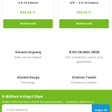
4.9-14.0 Metre
3/4’’ - 4.9-14.0 Metre
646,48 TL
599,90 TL
Stokta Yok
Stokta Yok
Güvenli Alışveriş
%100 ORJİNAL ÜRÜN
Kolay ve hızlı iletişim
Tüm ürünlerimiz orjinal ürün
garantilidir
Güvenli Kargo
Stoktan Teslim
Hızlı kargo
Ürünlerimiz stoktan
E-Bülten'e Kayıt Olun
Haber listemize kayıt olarak kampanyalardan, haberdar olabilirsiniz.
Kayıt Ol