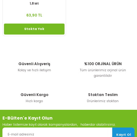
1,8 Mt
63,90 TL
Stokta Yok
Güvenli Alışveriş
%100 ORJİNAL ÜRÜN
Kolay ve hızlı iletişim
Tüm ürünlerimiz orjinal ürün
garantilidir
Güvenli Kargo
Stoktan Teslim
Hızlı kargo
Ürünlerimiz stoktan
E-Bülten'e Kayıt Olun
Haber listemize kayıt olarak kampanyalardan, haberdar olabilirsiniz.
Kayıt Ol