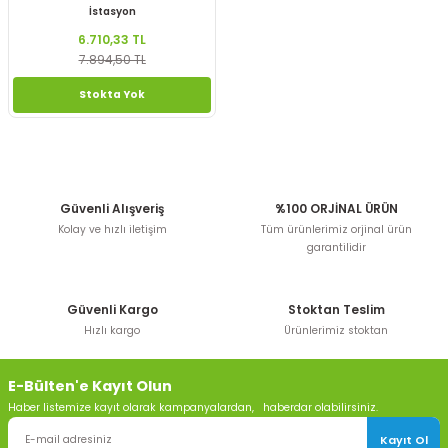
İstasyon
6.710,33 TL
7.894,50 TL
Stokta Yok
Güvenli Alışveriş
%100 ORJİNAL ÜRÜN
Kolay ve hızlı iletişim
Tüm ürünlerimiz orjinal ürün
garantilidir
Güvenli Kargo
Stoktan Teslim
Hızlı kargo
Ürünlerimiz stoktan
E-Bülten'e Kayıt Olun
Haber listemize kayıt olarak kampanyalardan, haberdar olabilirsiniz.
Kayıt Ol