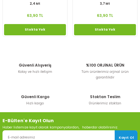
2,4 Mt
3,7 Mt
63,90 TL
63,90 TL
Stokta Yok
Stokta Yok
Güvenli Alışveriş
%100 ORJİNAL ÜRÜN
Kolay ve hızlı iletişim
Tüm ürünlerimiz orjinal ürün
garantilidir
Güvenli Kargo
Stoktan Teslim
Hızlı kargo
Ürünlerimiz stoktan
E-Bülten'e Kayıt Olun
Haber listemize kayıt olarak kampanyalardan, haberdar olabilirsiniz.
Kayıt Ol