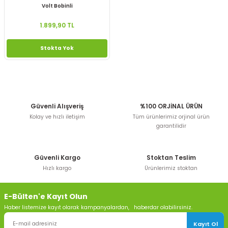
Volt Bobinli
1.899,90 TL
Stokta Yok
Güvenli Alışveriş
%100 ORJİNAL ÜRÜN
Kolay ve hızlı iletişim
Tüm ürünlerimiz orjinal ürün
garantilidir
Güvenli Kargo
Stoktan Teslim
Hızlı kargo
Ürünlerimiz stoktan
E-Bülten'e Kayıt Olun
Haber listemize kayıt olarak kampanyalardan, haberdar olabilirsiniz.
Kayıt Ol