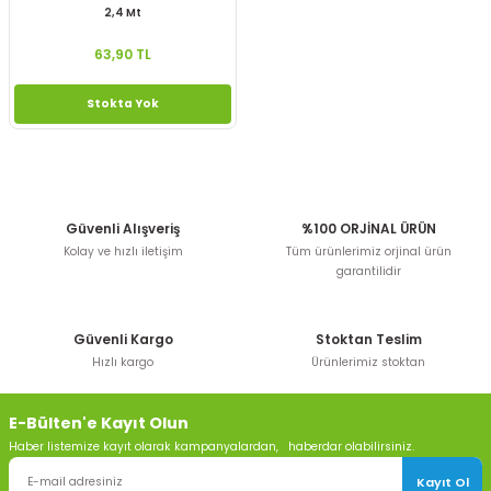
2,4 Mt
63,90 TL
Stokta Yok
Güvenli Alışveriş
%100 ORJİNAL ÜRÜN
Kolay ve hızlı iletişim
Tüm ürünlerimiz orjinal ürün
garantilidir
Güvenli Kargo
Stoktan Teslim
Hızlı kargo
Ürünlerimiz stoktan
E-Bülten'e Kayıt Olun
Haber listemize kayıt olarak kampanyalardan, haberdar olabilirsiniz.
Kayıt Ol