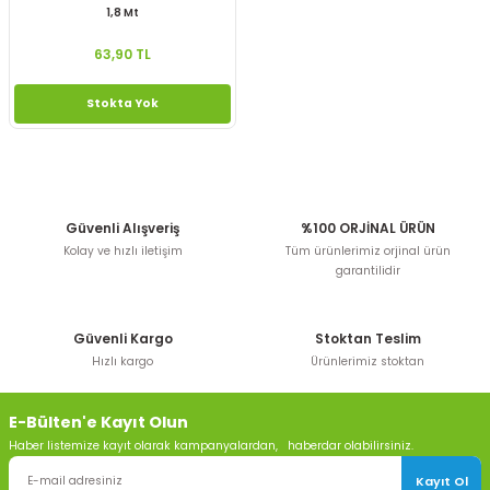
1,8 Mt
63,90 TL
Stokta Yok
Güvenli Alışveriş
%100 ORJİNAL ÜRÜN
Kolay ve hızlı iletişim
Tüm ürünlerimiz orjinal ürün
garantilidir
Güvenli Kargo
Stoktan Teslim
Hızlı kargo
Ürünlerimiz stoktan
E-Bülten'e Kayıt Olun
Haber listemize kayıt olarak kampanyalardan, haberdar olabilirsiniz.
Kayıt Ol