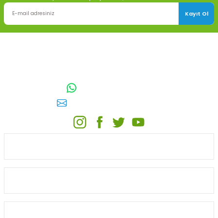
Kayıt Ol
TOPTAN SULAMA Depo Adresi: ÖRENCİK MAH. 3818. CADDE NO:41
GÖLBAŞI / ANKARA
0542 511 83 29
WhatsApp:
E-posta:
toptansulama@gmail.com
KATEGORİLER
ONLİNE ALIŞVERİŞ
MÜŞTERİ HİZMETLERİ