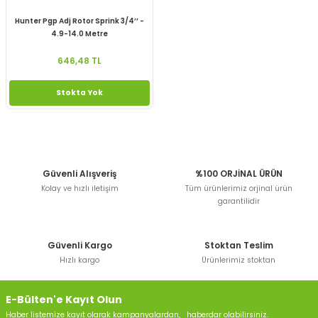
Hunter Pgp Adj Rotor Sprink 3/4’’ -
4.9-14.0 Metre
646,48 TL
Stokta Yok
Güvenli Alışveriş
%100 ORJİNAL ÜRÜN
Kolay ve hızlı iletişim
Tüm ürünlerimiz orjinal ürün
garantilidir
Güvenli Kargo
Stoktan Teslim
Hızlı kargo
Ürünlerimiz stoktan
E-Bülten'e Kayıt Olun
Haber listemize kayıt olarak kampanyalardan, haberdar olabilirsiniz.