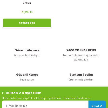
3,0 Mt
71,25 TL
Stokta Yok
Güvenli Alışveriş
%100 ORJİNAL ÜRÜN
Kolay ve hızlı iletişim
Tüm ürünlerimiz orjinal ürün
garantilidir
Güvenli Kargo
Stoktan Teslim
Hızlı kargo
Ürünlerimiz stoktan
E-Bülten'e Kayıt Olun
Haber listemize kayıt olarak kampanyalardan, haberdar olabilirsiniz.
Kayıt Ol