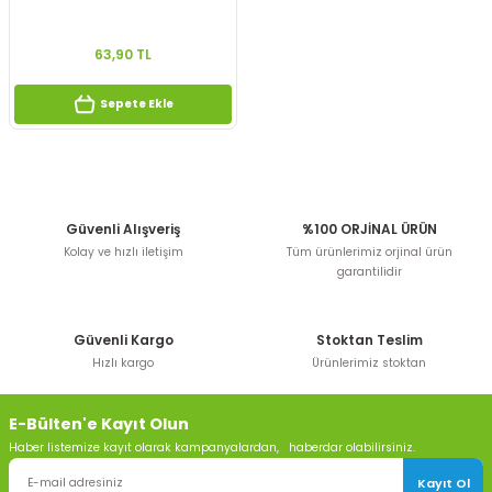
63,90 TL
Sepete Ekle
Güvenli Alışveriş
%100 ORJİNAL ÜRÜN
Kolay ve hızlı iletişim
Tüm ürünlerimiz orjinal ürün
garantilidir
Güvenli Kargo
Stoktan Teslim
Hızlı kargo
Ürünlerimiz stoktan
E-Bülten'e Kayıt Olun
Haber listemize kayıt olarak kampanyalardan, haberdar olabilirsiniz.
Kayıt Ol