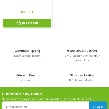
63,90 TL
Sepete Ekle
Güvenli Alışveriş
%100 ORJİNAL ÜRÜN
Kolay ve hızlı iletişim
Tüm ürünlerimiz orjinal ürün
garantilidir
Güvenli Kargo
Stoktan Teslim
Hızlı kargo
Ürünlerimiz stoktan
E-Bülten'e Kayıt Olun
Haber listemize kayıt olarak kampanyalardan, haberdar olabilirsiniz.
Kayıt Ol