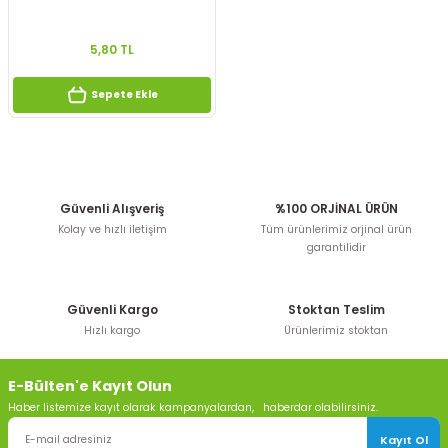
5,80 TL
Sepete Ekle
Güvenli Alışveriş
%100 ORJİNAL ÜRÜN
Kolay ve hızlı iletişim
Tüm ürünlerimiz orjinal ürün
garantilidir
Güvenli Kargo
Stoktan Teslim
Hızlı kargo
Ürünlerimiz stoktan
E-Bülten'e Kayıt Olun
Haber listemize kayıt olarak kampanyalardan, haberdar olabilirsiniz.
Kayıt Ol